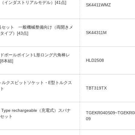
（インダストリアルモデル）[41点]
SK4411WMZ
q.工具セット 一般機械整備向け（両開きメ
SK44311M
タイプ）[43点]
ドボールポイントL形ロング六角棒レ
HLD2508
8本組]
.T型トルクスビットソケット・E型トルクス
TBT319TX
ト
ype rechargeable（充電式）スパナ
TGEKR040S09~TGEKR0
セット
09