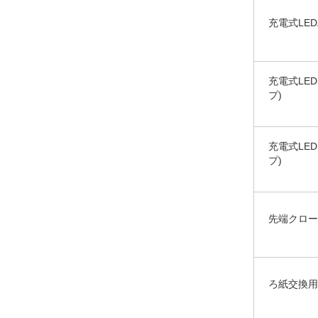
充電式LE
充電式LE
プ)
充電式LE
プ)
先端クロー
ろ紙交換用