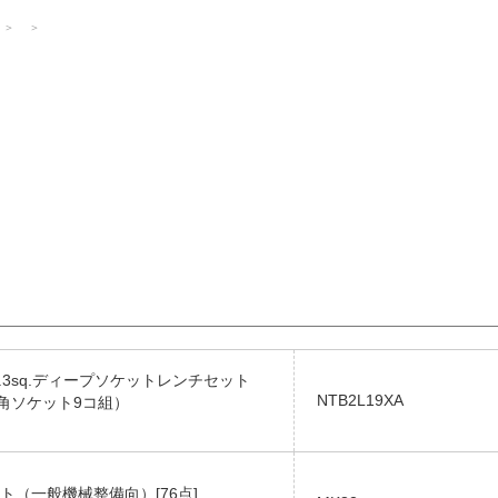
6.3sq.ディープソケットレンチセット
NTB2L19XA
六角ソケット9コ組）
ト（一般機械整備向）[76点]