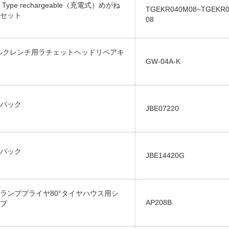
ype rechargeable（充電式）めがね
TGEKR040M08~TGEKR
セット
08
q.トルクレンチ用ラチェットヘッドリペアキ
GW-04A-K
パック
JBE07220
パック
JBE14420G
ランププライヤ80°タイヤハウス用シ
AP208B
プ