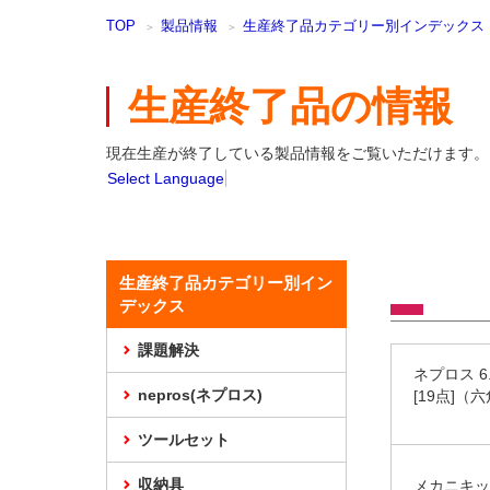
本
TOP
製品情報
生産終了品カテゴリー別インデックス
文
ま
で
生産終了品の情報
ス
キ
ッ
現在生産が終了している製品情報をご覧いただけます。
プ
Select Language
生産終了品カテゴリー別イン
デックス
課題解決
ネプロス 
nepros(ネプロス)
[19点]（
ツールセット
収納具
メカニキッ