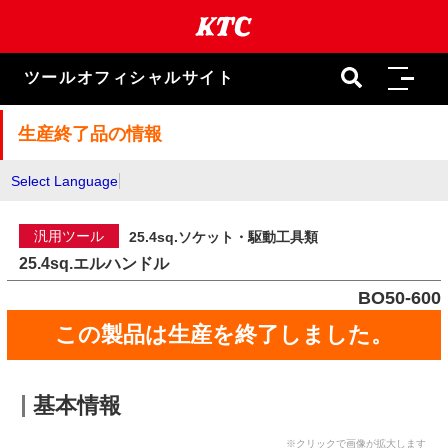
本
文
ま
で
ツールオフィシャルサイト
ス
キ
ッ
生産終了品の情報
プ
Select Language
汎用ツール
25.4sq.ソケット・駆動工具類
25.4sq.エルハンドル
BO50-600
この製品は生産を終了しました。
基本情報
※クリックで画像が拡大します