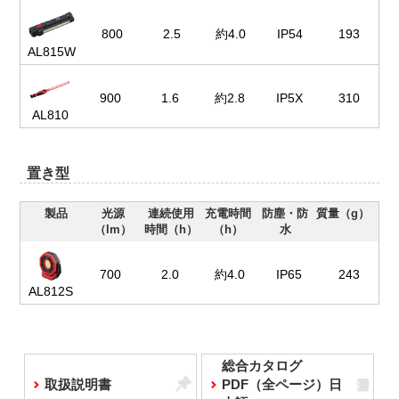
800
2.5
約4.0
IP54
193
AL815W
900
1.6
約2.8
IP5X
310
AL810
置き型
製品
光源
連続使用
充電時間
防塵・防
質量（g）
（lm）
時間（h）
（h）
水
700
2.0
約4.0
IP65
243
AL812S
総合カタログ
取扱説明書
PDF（全ページ）日