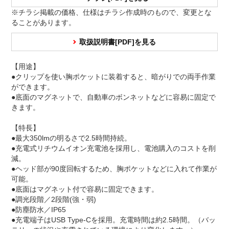
※チラシ掲載の価格、仕様はチラシ作成時のもので、変更とな
ることがあります。
取扱説明書[PDF]を見る
【用途】
●クリップを使い胸ポケットに装着すると、暗がりでの両手作業
ができます。
●底面のマグネットで、自動車のボンネットなどに容易に固定で
きます。
【特長】
●最大350lmの明るさで2.5時間持続。
●充電式リチウムイオン充電池を採用し、電池購入のコストを削
減。
●ヘッド部が90度回転するため、胸ポケットなどに入れて作業が
可能。
●底面はマグネット付で容易に固定できます。
●調光段階／2段階(強・弱)
●防塵防水／IP65
●充電端子はUSB Type-Cを採用。充電時間は約2.5時間。（バッ