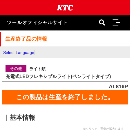
本
文
ま
で
ツールオフィシャルサイト
ス
キ
ッ
生産終了品の情報
プ
Select Language
その他
ライト類
充電式LEDフレキシブルライト(ペンライトタイプ)
AL816P
この製品は生産を終了しました。
基本情報
※クリックで画像が拡大します