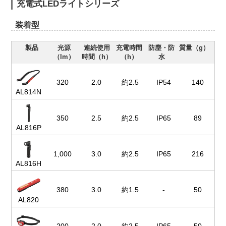
充電式LEDライトシリーズ
装着型
製品
光源
連続使用
充電時間
防塵・防
質量（g）
（lm）
時間（h）
（h）
水
320
2.0
約2.5
IP54
140
AL814N
350
2.5
約2.5
IP65
89
AL816P
1,000
3.0
約2.5
IP65
216
AL816H
380
3.0
約1.5
-
50
AL820
200
2.0
約2.5
IP65
50