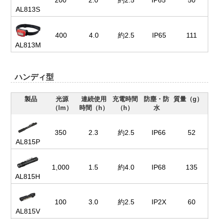
AL813S
400
4.0
約2.5
IP65
111
AL813M
ハンディ型
製品
光源
連続使用
充電時間
防塵・防
質量（g）
（lm）
時間（h）
（h）
水
350
2.3
約2.5
IP66
52
AL815P
1,000
1.5
約4.0
IP68
135
AL815H
100
3.0
約2.5
IP2X
60
AL815V