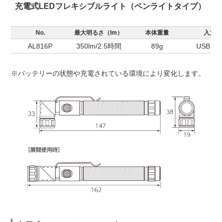
充電式LEDフレキシブルライト（ペンライトタイプ）
No.
最大明るさ（lm）
本体重量
入力端
AL816P
350lm/2.5時間
89g
USB Ty
※バッテリーの状態や充電されている環境により変化します。