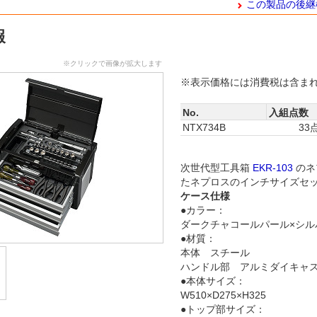
この製品の後継
報
※クリックで画像が拡大します
※表示価格には消費税は含ま
No.
入組点数
NTX734B
33
次世代型工具箱
EKR-103
のネ
たネプロスのインチサイズセ
ケース仕様
●カラー：
ダークチャコールパール×シル
●材質：
本体 スチール
ハンドル部 アルミダイキャ
●本体サイズ：
W510×D275×H325
●トップ部サイズ：