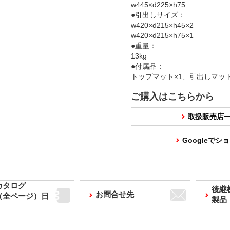
w445×d225×h75
●引出しサイズ：
w420×d215×h45×2
w420×d215×h75×1
●重量：
13kg
●付属品：
トップマット×1、引出しマット
ご購入はこちらから
取扱販売店
Googleで
カタログ
後継
お問合せ先
F（全ページ）日
製品