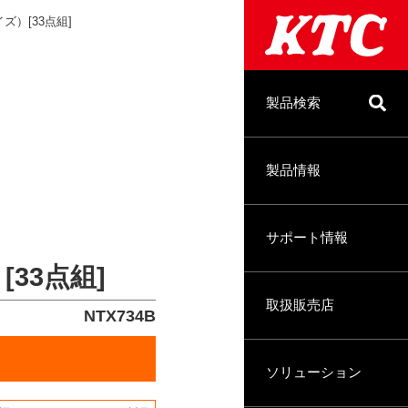
）[33点組]
製品検索
製品情報
サポート情報
33点組]
取扱販売店
NTX734B
ソリューション