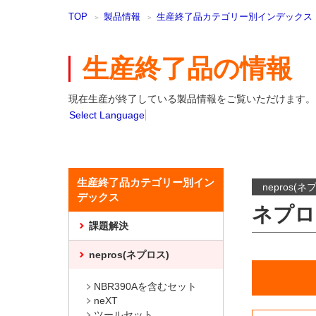
本
TOP
製品情報
生産終了品カテゴリー別インデックス
文
ま
で
生産終了品の情報
ス
キ
ッ
現在生産が終了している製品情報をご覧いただけます。
プ
Select Language
生産終了品カテゴリー別イン
nepros(ネ
デックス
ネプロ
課題解決
nepros(ネプロス)
NBR390Aを含むセット
neXT
ツールセット