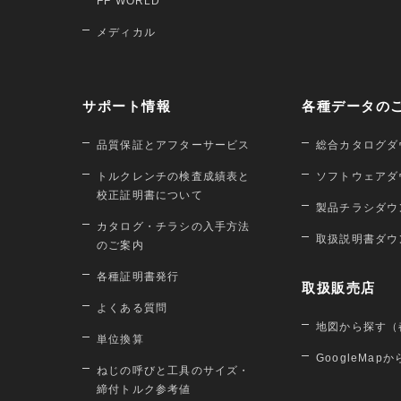
FF WORLD
メディカル
サポート情報
各種データの
品質保証とアフターサービス
総合カタログダ
トルクレンチの検査成績表と
ソフトウェアダ
校正証明書について
製品チラシダウ
カタログ・チラシの入手方法
取扱説明書ダウ
のご案内
各種証明書発行
取扱販売店
よくある質問
地図から探す（
単位換算
GoogleMap
ねじの呼びと工具のサイズ・
締付トルク参考値