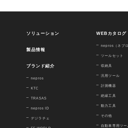
ソリューション
WEBカタログ
nepros（ネプ
製品情報
ツールセット
ブランド紹介
収納具
汎用ツール
nepros
計測機器
KTC
絶縁工具
TRASAS
動力工具
nepros ID
その他
デジラチェ
自動車専用ツー