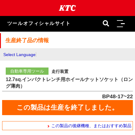
本
文
ま
で
ツールオフィシャルサイト
ス
キ
ッ
生産終了品の情報
プ
Select Language
自動車専用ツール
走行装置
12.7sq.インパクトレンチ用ホイールナットソケット（ロン
グ薄肉）
BP48-17~22
この製品は生産を終了しました。
この製品の後継機種、またはおすすめ製品