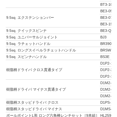
BT3-10S
BE3-050
9.5sq. エクステンションバー
BE3-075
BE3-150
9.5sq. クイックスピンナ
BE3-Q
9.5sq. ユニバーサルジョイント
BJ3
9.5sq. ラチェットハンドル
BR390
9.5sq. ロングスイベルラチェットハンドル
BRSW3L
9.5sq. スピンナハンドル
BS3E
D1P2-1
樹脂柄ドライバ クロス貫通タイプ
D1P2-2
D1P2-3
D1M2-5
樹脂柄ドライバ マイナス貫通タイプ
D1M2-6
D1M2-8
樹脂柄スタッビドライバ クロス
D1PS-2
樹脂柄スタッビドライバ マイナス
D1MS-6
ボールポイントL形 ロング六角棒レンチセット［9本組］
HL259SP(1.