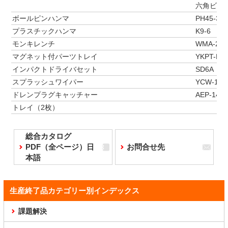
六角ビット(
ボールピンハンマ
PH45-323
プラスチックハンマ
K9-6
モンキレンチ
WMA-250
マグネット付パーツトレイ
YKPT-RM
インパクトドライバセット
SD6A
スプラッシュワイパー
YCW-100
ドレンプラグキャッチャー
AEP-1419
トレイ（2枚）
総合カタログ
PDF（全ページ）日
お問合せ先
本語
生産終了品カテゴリー別インデックス
課題解決