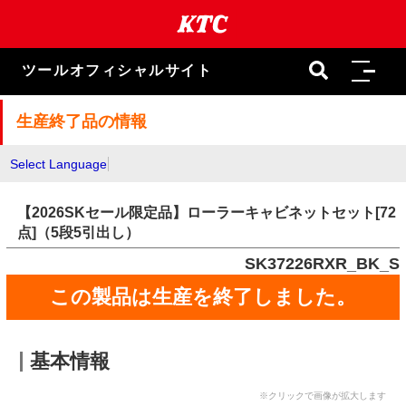
本
文
ま
で
ツールオフィシャルサイト
ス
キ
ッ
生産終了品の情報
プ
Select Language
【2026SKセール限定品】ローラーキャビネットセット[72
点]（5段5引出し）
SK37226RXR_BK_S
この製品は生産を終了しました。
基本情報
※クリックで画像が拡大します