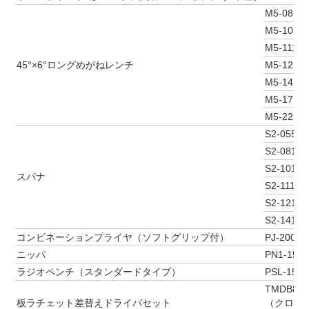
M5-0810
M5-1012
M5-1113
45°×6°ロングめがねレンチ
M5-1214
M5-1417
M5-1719
M5-2224
S2-05507
S2-0810
S2-1012
スパナ
S2-1113
S2-1214
S2-1417
コンビネーションプライヤ（ソフトグリップ付）
PJ-200
ニッパ
PN1-150
ラジオペンチ（スタンダードタイプ）
PSL-150
TMDB8
板ラチェット差替えドライバセット
（クロスビッ