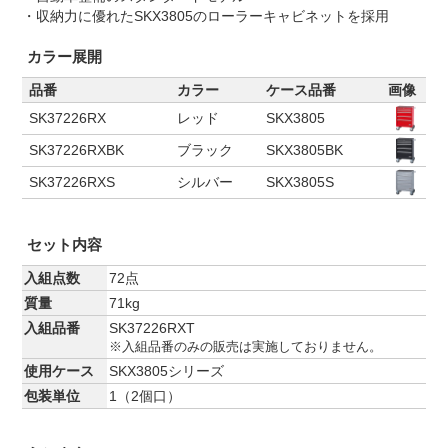
・収納力に優れたSKX3805のローラーキャビネットを採用
カラー展開
品番
カラー
ケース品番
画像
SK37226RX
レッド
SKX3805
SK37226RXBK
ブラック
SKX3805BK
SK37226RXS
シルバー
SKX3805S
セット内容
入組点数
72点
質量
71kg
入組品番
SK37226RXT
※入組品番のみの販売は実施しておりません。
使用ケース
SKX3805シリーズ
包装単位
1（2個口）