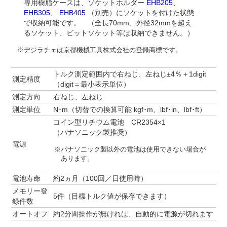
専用樹脂ケースは、ソケットホルダー
EHB205
、
EHB305
、
EHB405
（別売）にソケットを付けた状態
で収納可能です。 （全長70mm、外径32mmを超え
るソケット、ビットソケット等は収納できません。）
※デジラチェは京都機械工具株式会社の登録商標です。
トルク測定範囲内で右ねじ、左ねじ±4％＋1digit
測定精度
（digit＝最小表示単位）
測定方向
右ねじ、左ねじ
測定単位
N･m（切替での換算可能 kgf･m、lbf･in、lbf･ft）
コイン型リチウム電池 CR2354×1
（パナソニック製推奨）
電源
※パナソニック製以外の電池は使用できない場合が
あります。
電池寿命
約2ヵ月（100回／日使用時）
メモリー登
5件（目標トルク値が保存できます）
録件数
オートオフ
約2分間操作が無ければ、自動的に電源が切れます