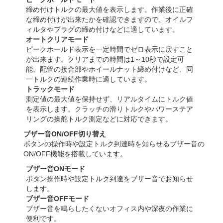
締め付けトルクの最大値を表示します。作業後に正確
な締め付けが出来たかを確認できますので、オイルフ
ィルタやプラグの締め付けなどに適しています。
オートクリアモード
ピークホールド表示を一定時間でゼロ表示に戻すこと
が出来ます。クリアまでの時間は1～10秒で設定可
能。配管の接合部やホイールナット締め付けなど、同
一トルクの連続作業時に適しています。
トラックモード
測定値の最大値を保持せず、リアルタイムにトルク値
を表示します。クラッチの滑りトルクやパワーステア
リングの操舵トルク測定などに対応できます。
ブザー音ON/OFF切り替え
ボタンの操作時や設定トルク到達時を知らせるブザー音の
ON/OFF機能を搭載しています。
ブザー音ONモード
ボタン操作時や設定トルク到達をブザー音でお知らせ
します。
ブザー音OFFモード
ブザー音を鳴らしたくないオフィス内や深夜の作業に
便利です。