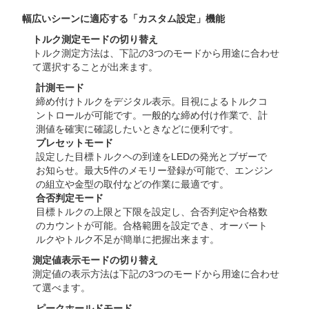
幅広いシーンに適応する「カスタム設定」機能
トルク測定モードの切り替え
トルク測定方法は、下記の3つのモードから用途に合わせ
て選択することが出来ます。
計測モード
締め付けトルクをデジタル表示。目視によるトルクコ
ントロールが可能です。一般的な締め付け作業で、計
測値を確実に確認したいときなどに便利です。
プレセットモード
設定した目標トルクヘの到達をLEDの発光とブザーで
お知らせ。最大5件のメモリー登録が可能で、エンジン
の組立や金型の取付などの作業に最適です。
合否判定モード
目標トルクの上限と下限を設定し、合否判定や合格数
のカウントが可能。合格範囲を設定でき、オーバート
ルクやトルク不足が簡単に把握出来ます。
測定値表示モードの切り替え
測定値の表示方法は下記の3つのモードから用途に合わせ
て選べます。
ピークホールドモード