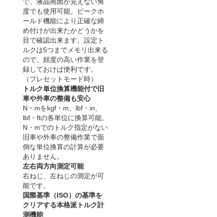
で、液晶画面が見えない角
度でも使用可能。ピークホ
ールド機能により正確な締
め付けが出来たかどうかを
目で確認出来ます。設定ト
ルクは5つまでメモリ出来る
ので、頻度の高い作業を登
録しておけば便利です。
（プレセットモード時）
トルク単位換算機能付で旧
車や外車の整備も安心
N・mをkgf・m、lbf・in、
lbf・ftの各単位に換算可能。
N・mでのトルク指定がない
旧車や外車の整備作業で面
倒な単位換算の計算が必要
ありません。
左右両方向測定可能
右ねじ、左ねじの測定が可
能です。
国際基準（ISO）の基準を
クリアする本格派トルク計
測機能