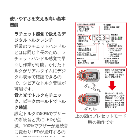
使いやすさを支える高い基本
機能
ラチェット感覚で扱えるデ
ジタルトルクレンチ
通常のラチェットハンドル
とほぼ同じ全長のため、ラ
チェットハンドル感覚で早
回し作業が可能。かけたト
ルクがリアルタイムにデジ
タル表示で確認できるの
で、シビアなトルク管理が
可能です。
音と光でトルクをチェッ
ク、ピークホールドでトル
ク確認
設定トルクの90%でブザー
上の図はプレセットモード
の断続音と共にLEDが点
時の動作です
滅。100%でブザーが連続音
に変わりLEDが点灯するの