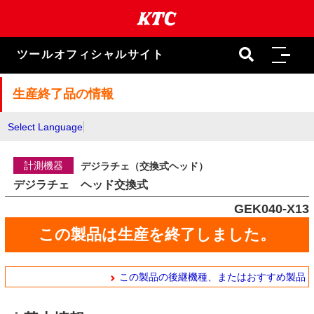
本
文
ま
で
ツールオフィシャルサイト
ス
キ
ッ
生産終了品の情報
プ
Select Language
計測機器
デジラチェ（交換式ヘッド）
デジラチェ ヘッド交換式
GEK040-X13
この製品は生産を終了しました。
この製品の後継機種、またはおすすめ製品