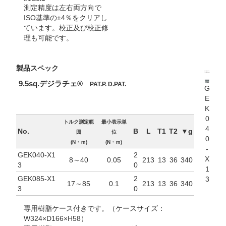
測定精度は左右両方向で
ISO基準の±4％をクリアし
ています。校正及び校正修
理も可能です。
製品スペック
9.5sq.デジラチェ®
PAT.P. D.PAT.
G
E
K
0
トルク測定範
最小表示単
4
No.
B
L
T1
T2
▼g
囲
位
0
(N・ｍ)
(N・ｍ)
-
GEK040-X1
2
X
8～40
0.05
213
13
36
340
3
0
1
GEK085-X1
2
3
17～85
0.1
213
13
36
340
3
0
専用樹脂ケース付きです。（ケースサイズ：
W324×D166×H58）