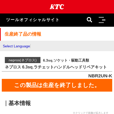
本
文
ま
で
ツールオフィシャルサイト
ス
キ
ッ
生産終了品の情報
プ
Select Language
nepros(ネプロス)
6.3sq.ソケット・駆動工具類
ネプロス 6.3sq.ラチェットハンドルヘッドリペアキット
NBR2UN-K
この製品は生産を終了しました。
基本情報
※クリックで画像が拡大します