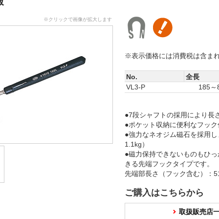
報
※クリックで画像が拡大します
※表示価格には消費税は含ま
No.
全長
VL3-P
185～
●7段シャフトの採用により長
●ポケット収納に便利なフック
●強力なネオジム磁石を採用し
1.1kg）
●磁力保持できないものもひっ
きる先端フックタイプです。
先端部長さ（フック含む）：5
ご購入はこちらから
取扱販売店