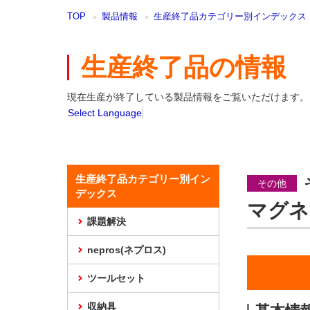
本
TOP
製品情報
生産終了品カテゴリー別インデックス
文
ま
で
生産終了品の情報
ス
キ
ッ
現在生産が終了している製品情報をご覧いただけます。
プ
Select Language
生産終了品カテゴリー別イン
その他
デックス
マグネ
課題解決
nepros(ネプロス)
ツールセット
収納具