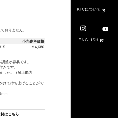
KTCについて
れておりません。
ENGLISH
小売参考価格
815
￥4,680
さ調整が容易です。
付きです。
ました。（吊上能力
かけて持ち上げることがで
1mm
一覧はこちら