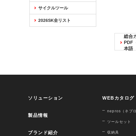
サイクルツール
2026SK全リスト
総合
PD
本語
ソリューション
WEBカタログ
nepros（ネプ
製品情報
ツールセット
ブランド紹介
収納具