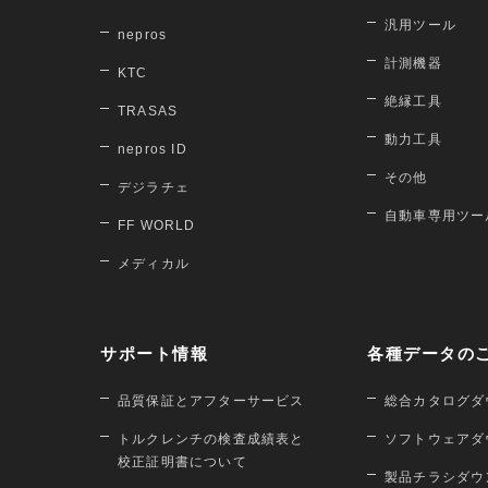
汎用ツール
nepros
計測機器
KTC
絶縁工具
TRASAS
動力工具
nepros ID
その他
デジラチェ
自動車専用ツー
FF WORLD
メディカル
サポート情報
各種データの
品質保証とアフターサービス
総合カタログダ
トルクレンチの検査成績表と
ソフトウェアダ
校正証明書について
製品チラシダウ