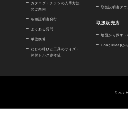
カタログ・チラシの入手方法
取扱説明書ダウ
のご案内
各種証明書発行
取扱販売店
よくある質問
地図から探す（
単位換算
GoogleMap
ねじの呼びと工具のサイズ・
締付トルク参考値
Copyri