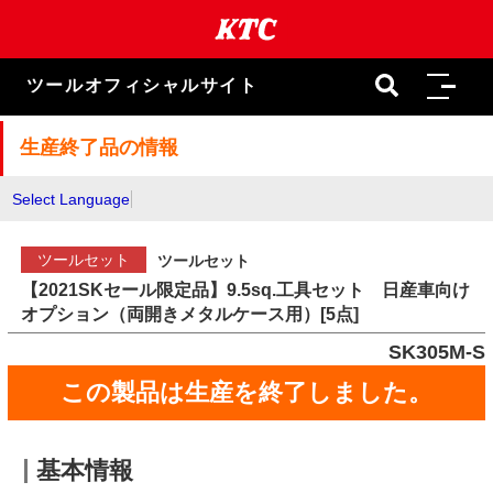
本
文
ま
で
ツールオフィシャルサイト
ス
キ
ッ
生産終了品の情報
プ
Select Language
ツールセット
ツールセット
【2021SKセール限定品】9.5sq.工具セット 日産車向け
オプション（両開きメタルケース用）[5点]
SK305M-S
この製品は生産を終了しました。
基本情報