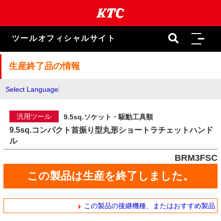
本
文
ま
で
ツールオフィシャルサイト
ス
キ
ッ
生産終了品の情報
プ
Select Language
汎用ツール
9.5sq.ソケット・駆動工具類
9.5sq.コンパクト首振り型丸形ショートラチェットハンド
ル
BRM3FSC
この製品は生産を終了しました。
この製品の後継機種、またはおすすめ製品