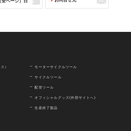
F（全ページ）日
ロス）
モーターサイクルツール
サイクルツール
配管ツール
オフィシャルグッズ(外部サイトへ)
生産終了製品