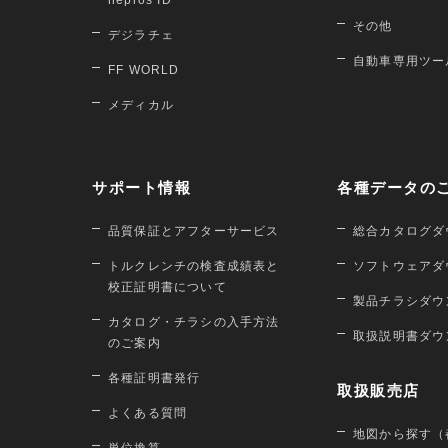
nepros ID
その他
デジラチェ
自動車専用ツー
FF WORLD
メディカル
サポート情報
各種データの
品質保証とアフターサービス
総合カタログダ
トルクレンチの検査成績表と
ソフトウェアダ
校正証明書について
製品チラシダウ
カタログ・チラシの入手方法
取扱説明書ダウ
のご案内
各種証明書発行
取扱販売店
よくある質問
地図から探す（