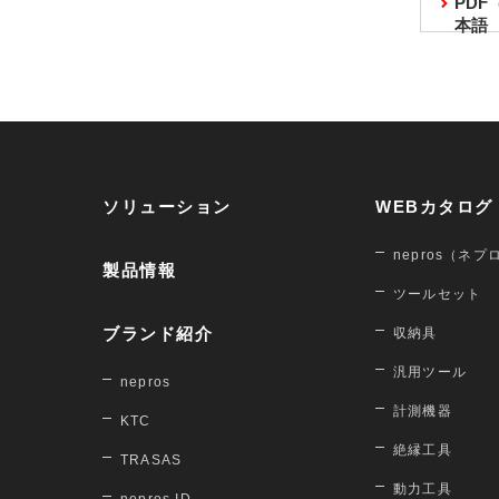
PD
本語
ソリューション
WEBカタログ
nepros（ネプ
製品情報
ツールセット
ブランド紹介
収納具
汎用ツール
nepros
計測機器
KTC
絶縁工具
TRASAS
動力工具