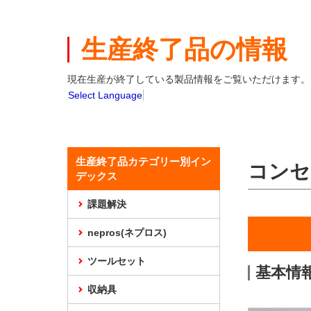
本
文
ま
生産終了品の情報
で
ス
キ
現在生産が終了している製品情報をご覧いただけます。
ッ
Select Language
プ
生産終了品カテゴリー別イン
コンセ
デックス
課題解決
nepros(ネプロス)
ツールセット
基本情
収納具