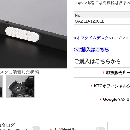
※表示価格には消費税は含ま
No.
GAZED-1200EL
●
オフタイムデスク
のオプショ
>ご購入はこちら
ご購入はこちらから
スクに装着した状態
取扱販売店
KTCオフィシャル
Googleで
カタログ
お問合せ先