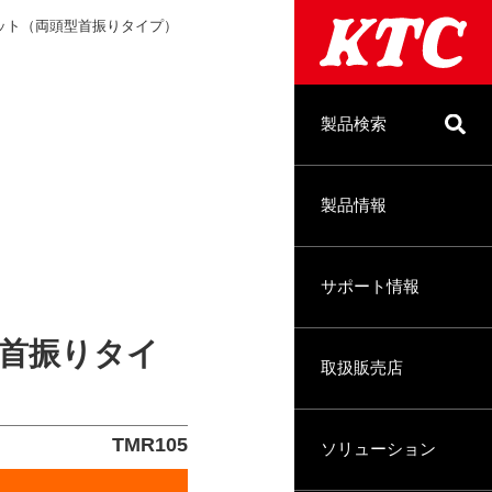
ット（両頭型首振りタイプ）
製品検索
製品情報
サポート情報
首振りタイ
取扱販売店
TMR105
ソリューション