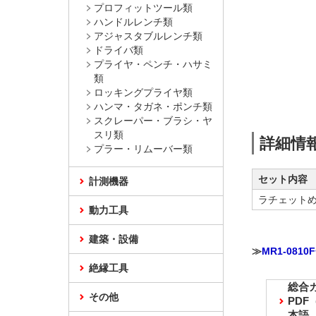
プロフィットツール類
ハンドルレンチ類
アジャスタブルレンチ類
ドライバ類
プライヤ・ペンチ・ハサミ
類
ロッキングプライヤ類
ハンマ・タガネ・ポンチ類
スクレーパー・ブラシ・ヤ
スリ類
詳細情
プラー・リムーバー類
セット内容
計測機器
ラチェットめ
動力工具
建築・設備
≫
MR1-081
絶縁工具
総合
その他
PD
本語