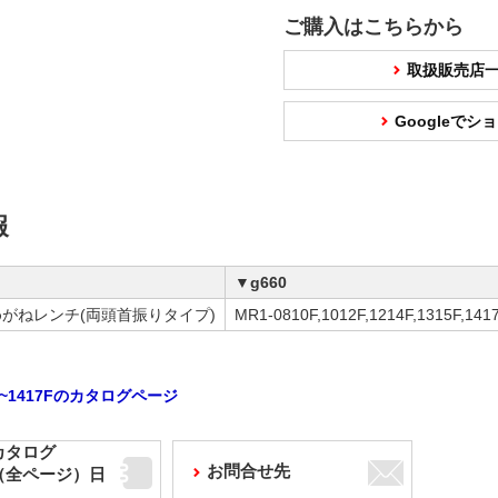
ご購入はこちらから
取扱販売店
Googleで
報
▼g660
がねレンチ(両頭首振りタイプ)
MR1-0810F,1012F,1214F,1315F,141
0F~1417Fのカタログページ
カタログ
お問合せ先
F（全ページ）日