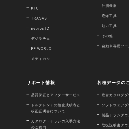
計測機器
KTC
絶縁工具
TRASAS
動力工具
nepros ID
その他
デジラチェ
自動車専用ツー
FF WORLD
メディカル
サポート情報
各種データの
品質保証とアフターサービス
総合カタログダ
トルクレンチの検査成績表と
ソフトウェアダ
校正証明書について
製品チラシダウ
カタログ・チラシの入手方法
取扱説明書ダウ
のご案内