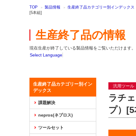
本
TOP
製品情報
生産終了品カテゴリー別インデックス
文
[5本組]
ま
で
ス
生産終了品の情報
キ
ッ
プ
現在生産が終了している製品情報をご覧いただけます。
Select Language
生産終了品カテゴリー別イン
汎用ツール
デックス
ラチェ
課題解決
プ）[5
nepros(ネプロス)
ツールセット