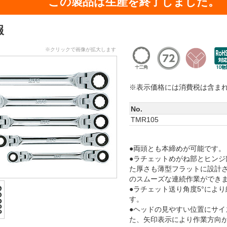
この製品は生産を終了しました。
報
※クリックで画像が拡大します
※表示価格には消費税は含ま
No.
TMR105
●両頭とも本締めが可能です。
●ラチェットめがね部とヒンジ
た厚さも薄型フラットに設計
のスムーズな連続作業ができ
●ラチェット送り角度5°によ
す。
●ヘッドの見やすい位置にサイ
た、矢印表示により作業方向