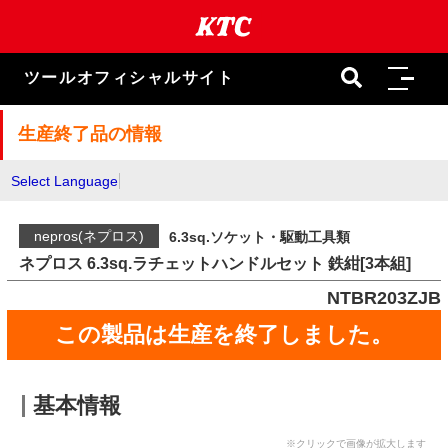
本
文
ま
で
ツールオフィシャルサイト
ス
キ
ッ
生産終了品の情報
プ
Select Language
nepros(ネプロス)
6.3sq.ソケット・駆動工具類
ネプロス 6.3sq.ラチェットハンドルセット 鉄紺[3本組]
NTBR203ZJB
この製品は生産を終了しました。
基本情報
※クリックで画像が拡大します