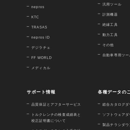
汎用ツール
nepros
計測機器
KTC
絶縁工具
TRASAS
動力工具
nepros ID
その他
デジラチェ
自動車専用ツー
FF WORLD
メディカル
サポート情報
各種データの
品質保証とアフターサービス
総合カタログダ
トルクレンチの検査成績表と
ソフトウェアダ
校正証明書について
製品チラシダウ