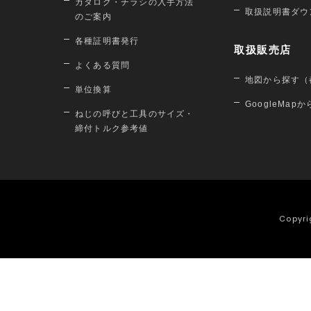
カタログ・チラシの入手方法
取扱説明書ダウ
のご案内
各種証明書発行
取扱販売店
よくある質問
地図から探す（
単位換算
GoogleMap
ねじの呼びと工具のサイズ・
締付トルク参考値
Copyri