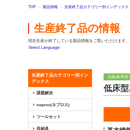
本
TOP
製品情報
生産終了品カテゴリー別インデックス
文
ま
で
生産終了品の情報
ス
キ
ッ
現在生産が終了している製品情報をご覧いただけます。
プ
Select Language
生産終了品カテゴリー別イン
自動車専用
デックス
低床型
課題解決
nepros(ネプロス)
ツールセット
収納具