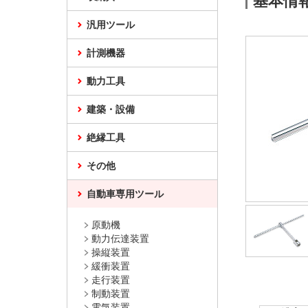
基本情
汎用ツール
計測機器
動力工具
建築・設備
絶縁工具
その他
自動車専用ツール
原動機
動力伝達装置
操縦装置
緩衝装置
走行装置
制動装置
電気装置