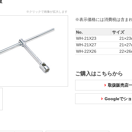
報
※クリックで画像が拡大します
※表示価格には消費税は含ま
No.
サイズ
WH-21X23
21×2
WH-21X27
21×2
WH-22X26
22×2
ご購入はこちらから
取扱販売店
Googleで