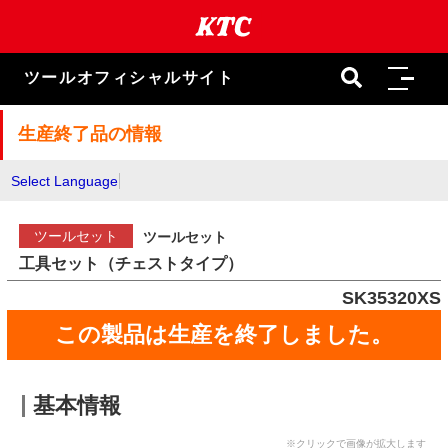
本
文
ま
で
ツールオフィシャルサイト
ス
キ
ッ
生産終了品の情報
プ
Select Language
ツールセット
ツールセット
工具セット（チェストタイプ）
SK35320XS
この製品は生産を終了しました。
基本情報
※クリックで画像が拡大します