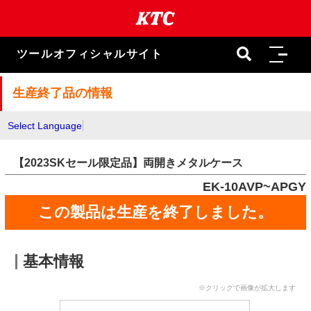
本
文
ま
で
ツールオフィシャルサイト
ス
キ
ッ
生産終了品の情報
プ
Select Language
【2023SKセール限定品】両開きメタルケース
EK-10AVP~APGY
この製品は生産を終了しました。
基本情報
※クリックで画像が拡大します