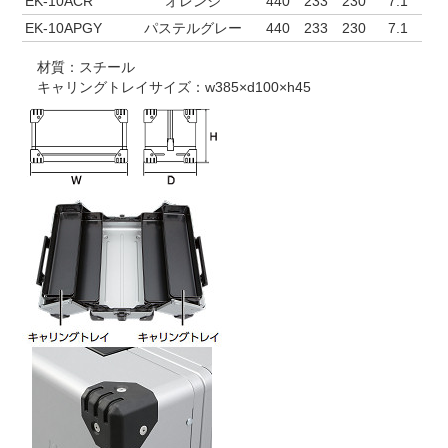
EK-10ACR
オレンジ
440
233
230
7.1
EK-10APGY
パステルグレー
440
233
230
7.1
材質：スチール
キャリングトレイサイズ：w385×d100×h45