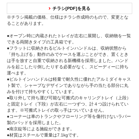
チラシ[PDF]を見る
※チラシ掲載の価格、仕様はチラシ作成時のもので、変更とな
ることがあります。
●オープン時に内蔵されたトレイが左右に展開し、収納物を一覧
できる両開きタイプの工具箱です。
●フラットに収納されるビルトインハンドルは、収納状態から
「持ち上げる」動作のみでケースを運ぶことができ、置くとき
は手を放すと自重で収納される新機構を採用しました。ハンド
ルを起こしたり倒したりする必要がなく、スピーディーに持ち
運べます。
●ビルトインハンドルは軽量で耐久性に優れたアルミダイキャス
ト製で、シャープなデザインでありながら手の当たる部分に丸
みを付けて持ちやすくしています。
●取り外して持ち運び可能な可搬式のキャリングトレイ（上段）
と固定トレイ（下段）が左右に一つずつ、計４つ設けられてい
ます。※可搬式トレイの取っ手はついていません。
●コーナーは車のトランクやフローリング等を傷付けないラバー
製のパッドを採用しました。
●南京錠等による施錠ができます。
●材質はスチールで重量は7.1kgです。