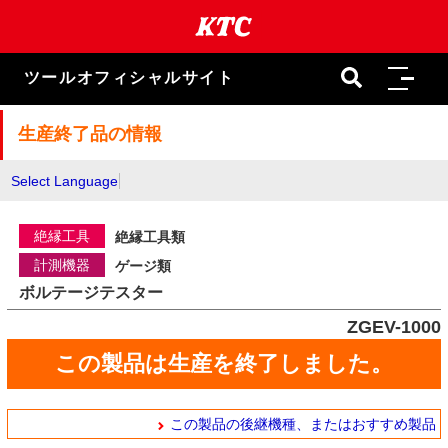
本
文
ま
で
ツールオフィシャルサイト
ス
キ
ッ
生産終了品の情報
プ
Select Language
絶縁工具
絶縁工具類
計測機器
ゲージ類
ボルテージテスター
ZGEV-1000
この製品は生産を終了しました。
この製品の後継機種、またはおすすめ製品