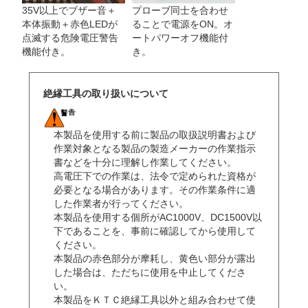
プローブ同士を合わせ
35V以上でブザー音＋
ることで電源をON。オ
本体振動＋赤色LEDが
ートパワーオフ機能付
点滅する危険電圧警告
き。
機能付き。
絶縁工具の取り扱いについて
本製品を使用する前に製品の取扱説明書および
作業対象となる製品の製造メーカーの作業指示
書などを十分に理解し作業してください。
高電圧下での作業は、法令で定められた資格が
必要となる場合があります。その作業条件に適
した作業者が行ってください。
本製品を使用する個所がAC1000V、DC1500V以
下であることを、事前に確認してから使用して
ください。
本製品の赤色部分が摩耗し、黄色い部分が露出
した場合は、ただちに使用を中止してくださ
い。
本製品をＫＴＣ絶縁工具以外と組み合わせて使