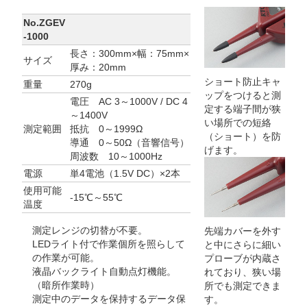
No.ZGEV
-1000
長さ：300mm×幅：75mm×
サイズ
厚み：20mm
ショート防止キャ
重量
270g
ップをつけると測
電圧 AC 3～1000V / DC 4
定する端子間が狭
～1400V
い場所での短絡
測定範囲
抵抗 0～1999Ω
（ショート）を防
導通 0～50Ω（音響信号）
げます。
周波数 10～1000Hz
電源
単4電池（1.5V DC）×2本
使用可能
-15℃～55℃
温度
測定レンジの切替が不要。
先端カバーを外す
LEDライト付で作業個所を照らして
と中にさらに細い
の作業が可能。
プローブが内蔵さ
液晶バックライト自動点灯機能。
れており、狭い場
（暗所作業時）
所でも測定できま
測定中のデータを保持するデータ保
す。