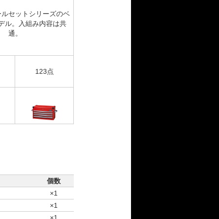
ールセットシリーズのベ
デル。入組み内容は共
通。
123点
個数
×1
×1
×1