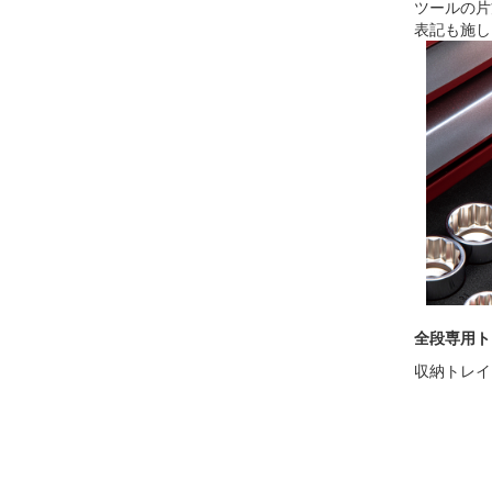
ツールの片
表記も施し
全段専用ト
収納トレイ