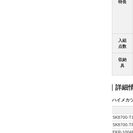
特長
入組
点数
収納
具
詳細
ハイメカツ
SK8700-T
SK8700-T
EKR-100