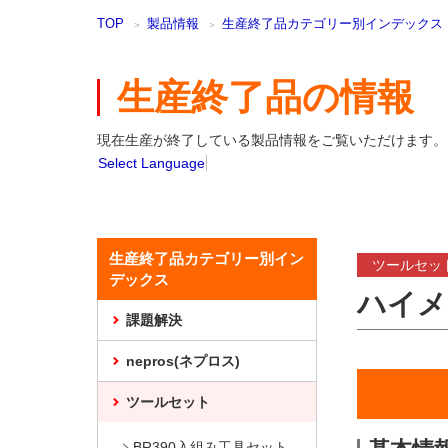
本
TOP
製品情報
生産終了品カテゴリー別インデックス
文
ま
で
生産終了品の情報
ス
キ
ッ
現在生産が終了している製品情報をご覧いただけます。
プ
Select Language
生産終了品カテゴリー別イン
ツールセッ
デックス
ハイメ
課題解決
nepros(ネプロス)
ツールセット
BR390入組み工具セット