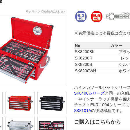
報
※クリックで画像が拡大します
※表示価格には消費税は含ま
No.
カラー
SK8200BK
ブラ
SK8200R
レッ
SK8200S
シル
SK8200WH
ホワ
ハイメカツールセットシリー
SK8400シリーズ
と同一の入組
ーやインナーラッチ機構を備
チェストEKR-1004シリーズ
SK8101A
の後継機種です。
ご購入はこちらから