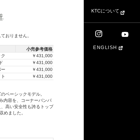
KTCについて
れておりません。
ENGLISH
小売参考価格
ック
￥431,000
ド
￥431,000
バー
￥431,000
イト
￥431,000
ズのベーシックモデル。
み内容を、コーナーバンパ
え、高い安全性も誇るトップ
に収めました。