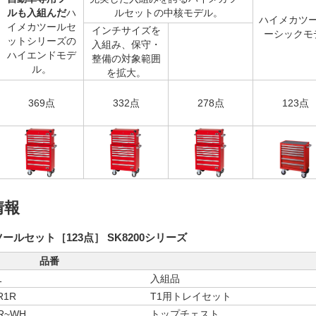
ルも入組んだ
ハ
ルセットの中核モデル。
ハイメカツ
イメカツールセ
インチサイズを
ーシックモ
ットシリーズの
入組み、保守・
ハイエンドモデ
整備の対象範囲
ル。
を拡大。
369点
332点
278点
123点
情報
ールセット［123点］ SK8200シリーズ
品番
1
入組品
R1R
T1用トレイセット
4R~WH
トップチェスト