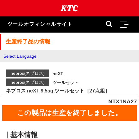
本
文
ま
で
ツールオフィシャルサイト
ス
キ
ッ
生産終了品の情報
プ
Select Language
nepros(ネプロス)
neXT
nepros(ネプロス)
ツールセット
ネプロス neXT 9.5sq.ツールセット［27点組］
NTX1NA27
この製品は生産を終了しました。
基本情報