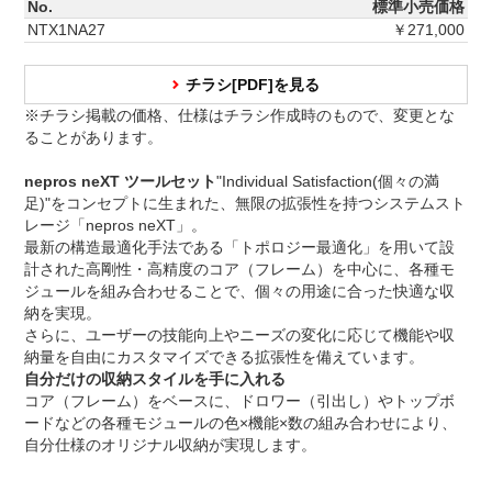
No.
標準小売価格
NTX1NA27
￥271,000
チラシ[PDF]を見る
※チラシ掲載の価格、仕様はチラシ作成時のもので、変更とな
ることがあります。
nepros neXT ツールセット
"Individual Satisfaction(個々の満
足)"をコンセプトに生まれた、無限の拡張性を持つシステムスト
レージ「nepros neXT」。
最新の構造最適化手法である「トポロジー最適化」を用いて設
計された高剛性・高精度のコア（フレーム）を中心に、各種モ
ジュールを組み合わせることで、個々の用途に合った快適な収
納を実現。
さらに、ユーザーの技能向上やニーズの変化に応じて機能や収
納量を自由にカスタマイズできる拡張性を備えています。
自分だけの収納スタイルを手に入れる
コア（フレーム）をベースに、ドロワー（引出し）やトップボ
ードなどの各種モジュールの色×機能×数の組み合わせにより、
自分仕様のオリジナル収納が実現します。