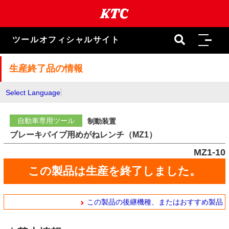
本
文
ま
で
ツールオフィシャルサイト
ス
キ
ッ
生産終了品の情報
プ
Select Language
自動車専用ツール
制動装置
ブレーキパイプ用めがねレンチ（MZ1）
MZ1-10
この製品は生産を終了しました。
この製品の後継機種、またはおすすめ製品