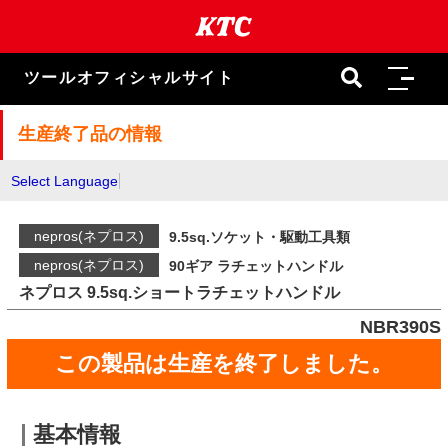
本
文
ま
で
ツールオフィシャルサイト
ス
キ
ッ
生産終了品の情報
プ
Select Language
nepros(ネプロス)
9.5sq.ソケット・駆動工具類
nepros(ネプロス)
90ギア ラチェットハンドル
ネプロス 9.5sq.ショートラチェットハンドル
NBR390S
この製品は生産を終了しました。
基本情報