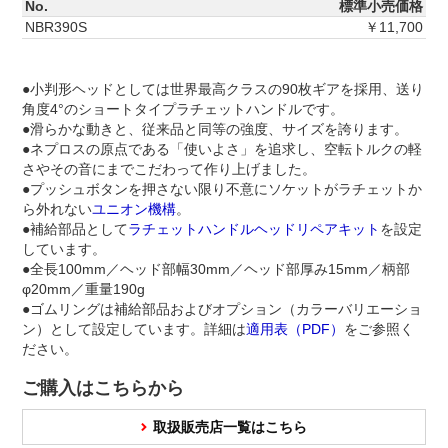
No.
標準小売価格
NBR390S
￥11,700
●小判形ヘッドとしては世界最高クラスの90枚ギアを採用、送り
角度4°のショートタイプラチェットハンドルです。
●滑らかな動きと、従来品と同等の強度、サイズを誇ります。
●ネプロスの原点である「使いよさ」を追求し、空転トルクの軽
さやその音にまでこだわって作り上げました。
●プッシュボタンを押さない限り不意にソケットがラチェットか
ら外れない
ユニオン機構
。
●補給部品として
ラチェットハンドルヘッドリペアキット
を設定
しています。
●全長100mm／ヘッド部幅30mm／ヘッド部厚み15mm／柄部
φ20mm／重量190g
●ゴムリングは補給部品およびオプション（カラーバリエーショ
ン）として設定しています。詳細は
適用表（PDF）
をご参照く
ださい。
ご購入はこちらから
取扱販売店一覧はこちら