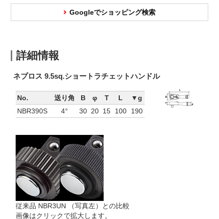
Googleでショッピング検索
詳細情報
ネプロス 9.5sq.ショートラチェットハンドル
No.
送り角
B
φ
T
L
▼g
NBR390S
4°
30
20
15
100
190
従来品 NBR3UN （写真左）との比較
画像はクリックで拡大します。