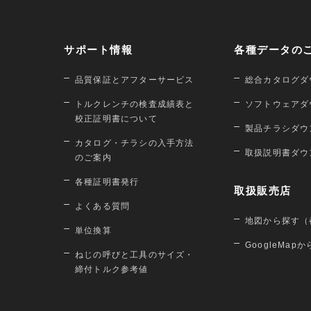
サポート情報
各種データの
品質保証とアフターサービス
総合カタログダ
トルクレンチの検査成績表と
ソフトウェアダ
校正証明書について
製品チラシダウ
カタログ・チラシの入手方法
取扱説明書ダウ
のご案内
各種証明書発行
取扱販売店
よくある質問
地図から探す（
単位換算
GoogleMap
ねじの呼びと工具のサイズ・
締付トルク参考値