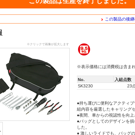
この製品は生産を終了しました。
この製品の後継
報
※クリックで画像が拡大します
※表示価格には消費税は含ま
No.
入組点数
SK3230
23
●持ち運びに便利なアクティ
組内容を厳選したキャリング
●夜間、車からの視認性を向上
●バッグとしてのデザインを損
した。
● 激しいライドでも、バッグ