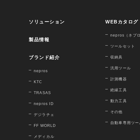
ソリューション
WEBカタログ
nepros（ネプ
製品情報
ツールセット
ブランド紹介
収納具
汎用ツール
nepros
計測機器
KTC
絶縁工具
TRASAS
動力工具
nepros ID
その他
デジラチェ
自動車専用ツー
FF WORLD
メディカル