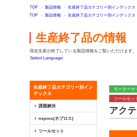
本
TOP
製品情報
生産終了品カテゴリー別インデックス
文
ま
TOP
製品情報
生産終了品カテゴリー別インデックス
で
ス
キ
生産終了品の情報
ッ
プ
現在生産が終了している製品情報をご覧いただけます。
Select Language
生産終了品カテゴリー別イン
モーターサ
デックス
ツールセッ
課題解決
アクテ
nepros(ネプロス)
ツールセット