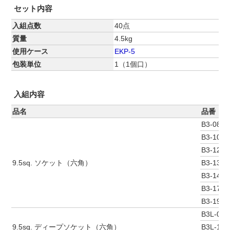
セット内容
入組点数
40点
質量
4.5kg
使用ケース
EKP-5
包装単位
1（1個口）
入組内容
品名
品番
B3-08
B3-10
B3-12
9.5sq. ソケット（六角）
B3-13
B3-14
B3-17
B3-19
B3L-08
9.5sq. ディープソケット（六角）
B3L-10