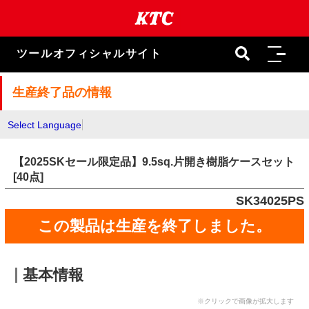
本
文
ま
で
ツールオフィシャルサイト
ス
キ
ッ
生産終了品の情報
プ
Select Language
【2025SKセール限定品】9.5sq.片開き樹脂ケースセット
[40点]
SK34025PS
この製品は生産を終了しました。
基本情報
※クリックで画像が拡大します