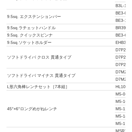
B3L-12
BE3-075
9.5sq. エクステンションバー
BE3-150
9.5sq.ラチェットハンドル
BR390
9.5sq. クイックスピンナ
BE3-Q
9.5sq.ソケットホルダー
EHB310
D7P2-1
ソフトドライバ クロス 貫通タイプ
D7P2-2
D7P2-3
D7M2-5
ソフトドライバ マイナス 貫通タイプ
D7M2-6
L形六角棒レンチセット［7本組］
HL107(2.5
M5-081
M5-101
45°×6°ロングめがねレンチ
M5-121
M5-141
M5-171
MSR1A-