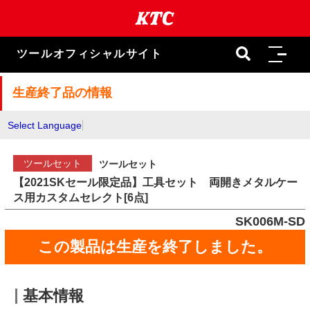
本
文
ま
で
ツールオフィシャルサイト
ス
キ
ッ
生産終了品の情報
プ
Select Language
ツールセット
ツールセット
【2021SKセール限定品】工具セット 両開きメタルケー
ス用カスタムセレクト[6点]
SK006M-SD
この製品は生産を終了しました。
基本情報