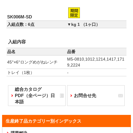
SK006M-SD
入組点数：6点
▼kg 1 （1ヶ口）
入組内容
品名
品番
M5-0810,1012,1214,1417,171
45°×6°ロングめがねレンチ
9,2224
トレイ（1枚）
-
総合カタログ
PDF（全ページ）日
お問合せ先
本語
生産終了品カテゴリー別インデックス