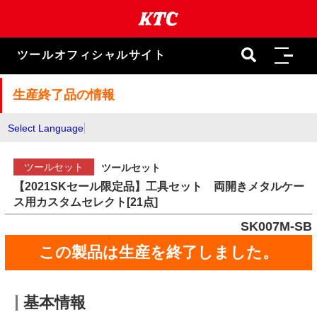
本
文
ま
で
ツールオフィシャルサイト
ス
キ
ッ
生産終了品の情報
プ
Select Language
ツールセット
ツールセット
【2021SKセール限定品】工具セット 両開きメタルケー
ス用カスタムセレクト[21点]
SK007M-SB
この製品は生産を終了しました。
基本情報