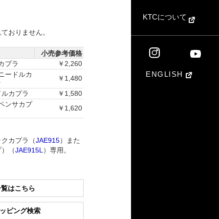
KTCについて
れておりません。
小売参考価格
カプラ
￥2,260
ENGLISH
ニードルカ
￥1,480
ラ
ドルカプラ
￥1,580
ペンサカプ
￥1,620
ックカプラ（
JAE915
）また
プ）（
JAE915L
）専用。
一覧はこちら
ショッピング検索