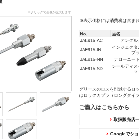
報
※クリックで画像が拡大します
※表示価格には消費税は含ま
No.
品名
JAE915-AC
アングル
インジェクタ
JAE915-IN
プ
JAE915-NN
ナローニー
シールディス
JAE915-SD
ラ
グリースのロスを削減するロ
はロックカプラ（ロングタイ
ご購入はこちらから
取扱販売店
Googleで