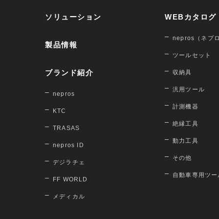
ソリューション
WEBカタログ
nepros（ネプ
製品情報
ツールセット
ブランド紹介
収納具
汎用ツール
nepros
計測機器
KTC
絶縁工具
TRASAS
動力工具
nepros ID
その他
デジラチェ
自動車専用ツー
FF WORLD
メディカル