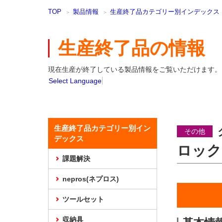
本
TOP
製品情報
生産終了品カテゴリー別インデックス
文
ま
で
生産終了品の情報
ス
キ
ッ
現在生産が終了している製品情報をご覧いただけます。
プ
Select Language
生産終了品カテゴリー別イン
その他
デックス
ロック
課題解決
nepros(ネプロス)
ツールセット
収納具