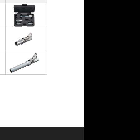
ッ
ト
る