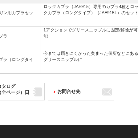
ロックカプラ（JAE915）専用のカプラ4種とロ
ガン用カプラセッ
クカプラ（ロングタイプ）（JAE915L）のセッ
1アクションでグリースニップルに固定/解除が可
プラ
能
今までは届きにくかった奥まった個所などにあ
プラ（ロングタイ
グリースニップルに
カタログ
お問合せ先
F（全ページ）日