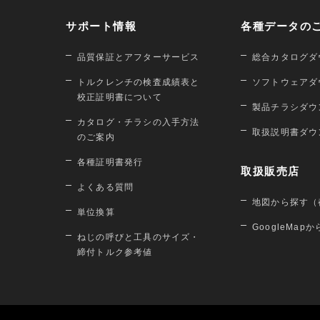
サポート情報
各種データの
品質保証とアフターサービス
総合カタログダ
トルクレンチの検査成績表と
ソフトウェアダ
校正証明書について
製品チラシダウ
カタログ・チラシの入手方法
取扱説明書ダウ
のご案内
各種証明書発行
取扱販売店
よくある質問
地図から探す（
単位換算
GoogleMap
ねじの呼びと工具のサイズ・
締付トルク参考値