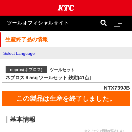
本
文
ま
で
ツールオフィシャルサイト
ス
キ
ッ
生産終了品の情報
プ
Select Language
nepros(ネプロス)
ツールセット
ネプロス 9.5sq.ツールセット 鉄紺[41点]
NTX739JB
この製品は生産を終了しました。
基本情報
※クリックで画像が拡大します