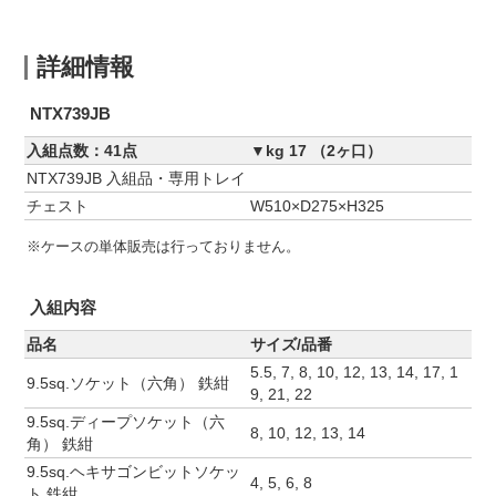
詳細情報
NTX739JB
入組点数：41点
▼kg 17 （2ヶ口）
NTX739JB 入組品・専用トレイ
チェスト
W510×D275×H325
※ケースの単体販売は行っておりません。
入組内容
品名
サイズ/品番
5.5, 7, 8, 10, 12, 13, 14, 17, 1
9.5sq.ソケット（六角） 鉄紺
9, 21, 22
9.5sq.ディープソケット（六
8, 10, 12, 13, 14
角） 鉄紺
9.5sq.ヘキサゴンビットソケッ
4, 5, 6, 8
ト 鉄紺