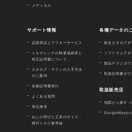
メディカル
サポート情報
各種データの
品質保証とアフターサービス
総合カタログダ
トルクレンチの検査成績表と
ソフトウェアダ
校正証明書について
製品チラシダウ
カタログ・チラシの入手方法
取扱説明書ダウ
のご案内
各種証明書発行
取扱販売店
よくある質問
地図から探す（
単位換算
GoogleMap
ねじの呼びと工具のサイズ・
締付トルク参考値