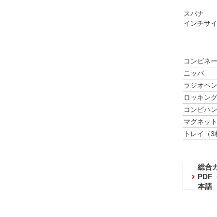
スパナ
インチサ
コンビネ
ニッパ
ラジオペ
ロッキング
コンビハ
マグネッ
トレイ（3
総合
PD
本語