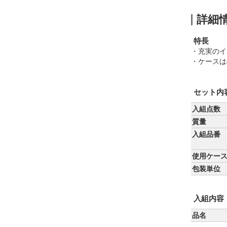
詳細
特長
・充実のイ
・ケースは
セット内
入組点数
質量
入組品番
使用ケー
包装単位
入組内容
品名