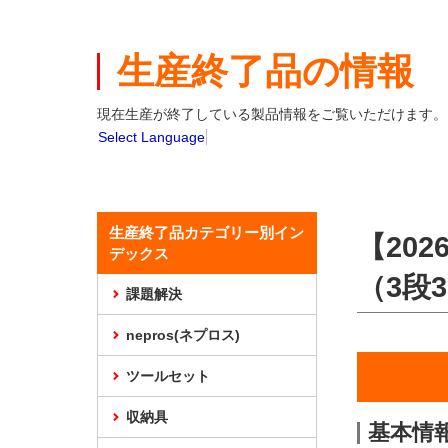
本
文
ま
生産終了品の情報
で
ス
キ
現在生産が終了している製品情報をご覧いただけます。
ッ
Select Language
プ
生産終了品カテゴリー別イン
【202
デックス
（3段
課題解決
nepros(ネプロス)
ツールセット
収納具
基本情