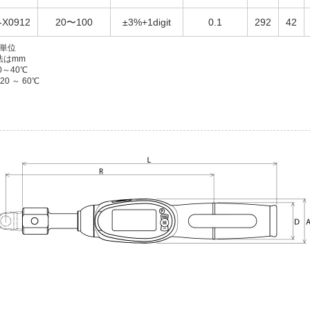
X0912
20〜100
±3%+1digit
0.1
292
42
示単位
法はmm
～40℃
0 ～ 60℃