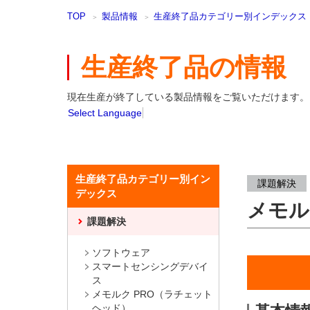
本
TOP
製品情報
生産終了品カテゴリー別インデックス
文
ま
で
生産終了品の情報
ス
キ
ッ
現在生産が終了している製品情報をご覧いただけます。
プ
Select Language
生産終了品カテゴリー別イン
課題解決
デックス
メモル
課題解決
ソフトウェア
スマートセンシングデバイ
ス
メモルク PRO（ラチェット
ヘッド）