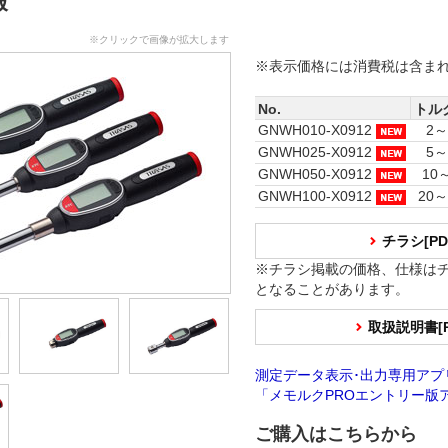
報
※クリックで画像が拡大します
※表示価格には消費税は含ま
No.
トル
GNWH010-X0912
2～
GNWH025-X0912
5～
GNWH050-X0912
10
GNWH100-X0912
20～
チラシ[P
※チラシ掲載の価格、仕様は
となることがあります。
取扱説明書[
測定データ表示･出力専用アプ
「メモルクPROエントリー版
ご購入はこちらから