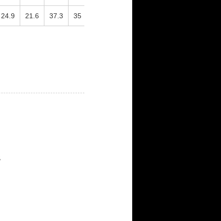
24.9
21.6
37.3
35
-
540