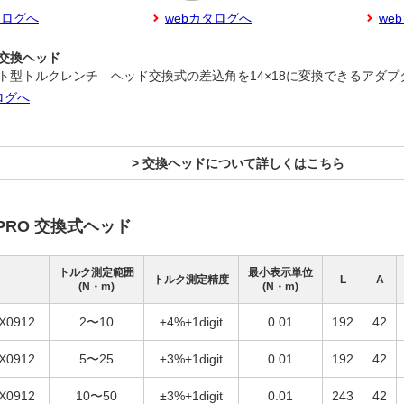
タログへ
webカタログへ
we
タ交換ヘッド
ット型トルクレンチ ヘッド交換式の差込角を14×18に変換できるアダプ
ログへ
> 交換ヘッドについて詳しくはこちら
PRO 交換式ヘッド
トルク測定範囲
最小表示単位
トルク測定精度
L
A
(N・m)
(N・m)
X0912
2〜10
±4%+1digit
0.01
192
42
X0912
5〜25
±3%+1digit
0.01
192
42
X0912
10〜50
±3%+1digit
0.01
243
42