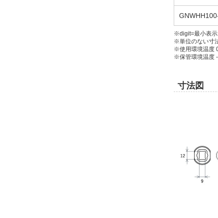
GNWHH100-
※digit=最小表
※単位のない寸
※使用環境温度 0
※保管環境温度 -2
寸法図