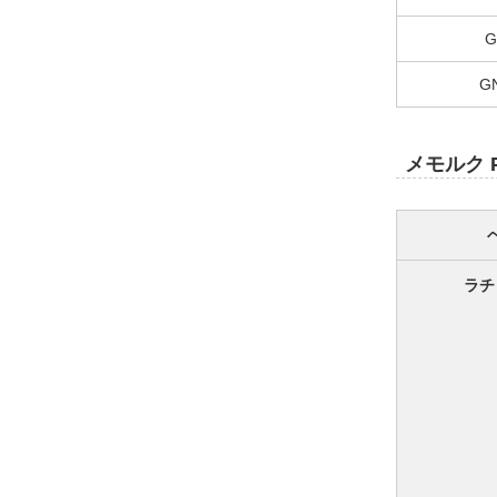
G
G
メモルク 
ラチ