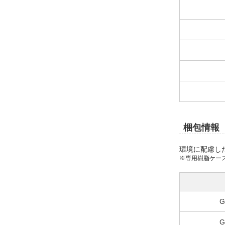
梱包情報
環境に配慮し
※専用樹脂ケー
G
G