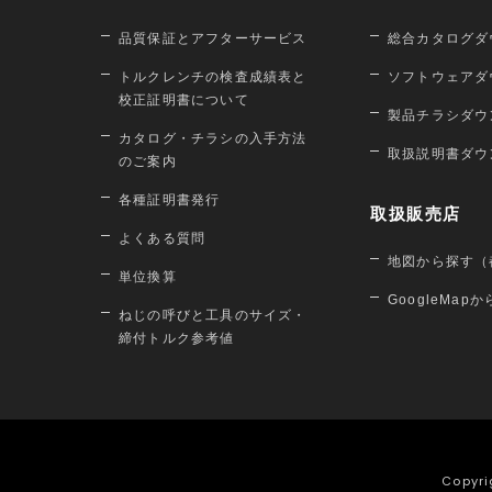
品質保証とアフターサービス
総合カタログダ
トルクレンチの検査成績表と
ソフトウェアダ
校正証明書について
製品チラシダウ
カタログ・チラシの入手方法
取扱説明書ダウ
のご案内
各種証明書発行
取扱販売店
よくある質問
地図から探す（
単位換算
GoogleMap
ねじの呼びと工具のサイズ・
締付トルク参考値
Copyri