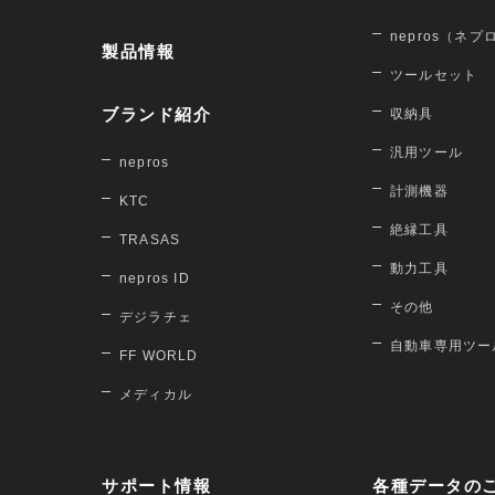
nepros（ネプ
製品情報
ツールセット
ブランド紹介
収納具
汎用ツール
nepros
計測機器
KTC
絶縁工具
TRASAS
動力工具
nepros ID
その他
デジラチェ
自動車専用ツー
FF WORLD
メディカル
サポート情報
各種データの