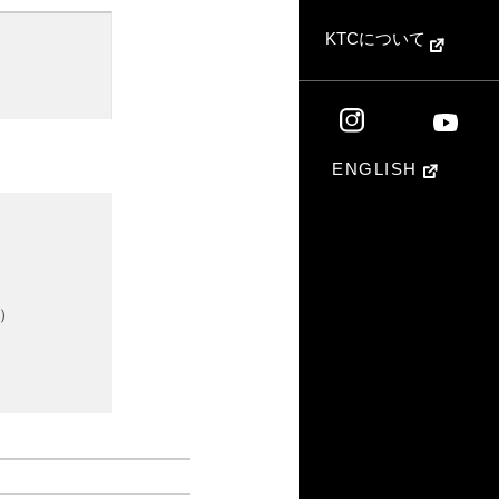
KTCについて
ENGLISH
）
ル）