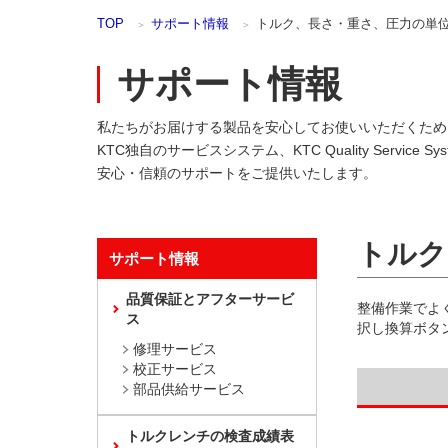
本
TOP
サポート情報
トルク、長さ・重さ、圧力の単
文
ま
で
サポート情報
ス
キ
私たちがお届けする製品を安心してお使いいただくため
ッ
プ
KTC独自のサービスシステム、KTC Quality Service Sy
安心・信頼のサポートをご提供いたします。
トルク
サポート情報
品質保証とアフターサービ
整備作業でよ
ス
択し換算ボタ
修理サービス
校正サービス
部品供給サービス
トルクレンチの検査成績表