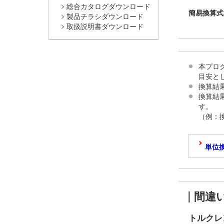
総合カタログダウンロード
簡易換算式
製品チラシダウンロード
取扱説明書ダウンロード
本プロ
目安と
換算結
換算結
す。
（例：換
単位
間違
トルクレ