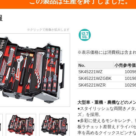
この製品は生産を終了しました。
報
※クリックで画像が拡大します
※表示価格には消費税は含ま
No.
小売参考価
SK45221WZ
1009
SK45221WZGBK
1019
SK45221WZR
1029
大型車・重機・農機などのメ
●スタイリッシュな両開きメタル
ズ」を採用。
●多彩に使えるモンキレンチ、
板ラチェット差替えドライバ
率を高めるクイックスピンナ