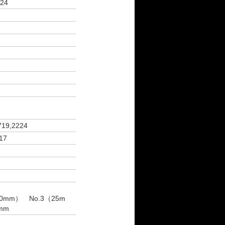
,24
719,2224
17
0mm） No.3（25m
mm