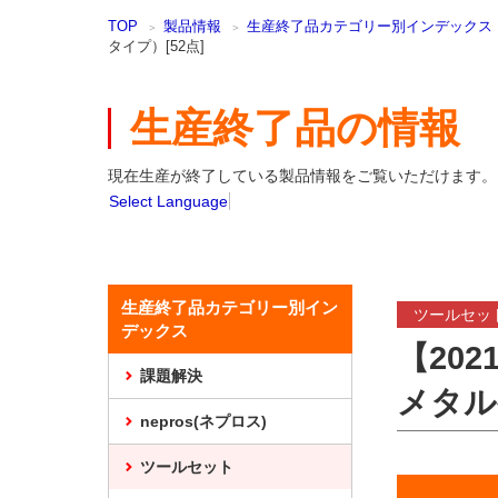
本
TOP
製品情報
生産終了品カテゴリー別インデックス
文
タイプ）[52点]
ま
で
ス
生産終了品の情報
キ
ッ
プ
現在生産が終了している製品情報をご覧いただけます。
Select Language
生産終了品カテゴリー別イン
ツールセッ
デックス
【20
課題解決
メタル
nepros(ネプロス)
ツールセット