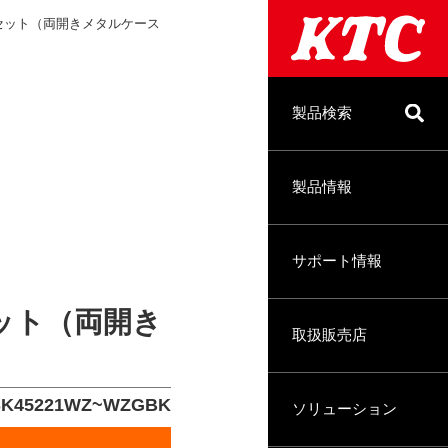
工具セット（両開きメタルケース
製品検索
製品情報
サポート情報
セット（両開き
取扱販売店
SK45221WZ~WZGBK
ソリューション