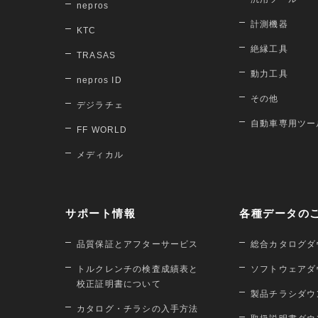
nepros
計測機器
KTC
絶縁工具
TRASAS
動力工具
nepros ID
その他
デジラチェ
自動車専用ツー
FF WORLD
メディカル
サポート情報
各種データの
品質保証とアフターサービス
総合カタログダ
トルクレンチの検査成績表と
ソフトウェアダ
校正証明書について
製品チラシダウ
カタログ・チラシの入手方法