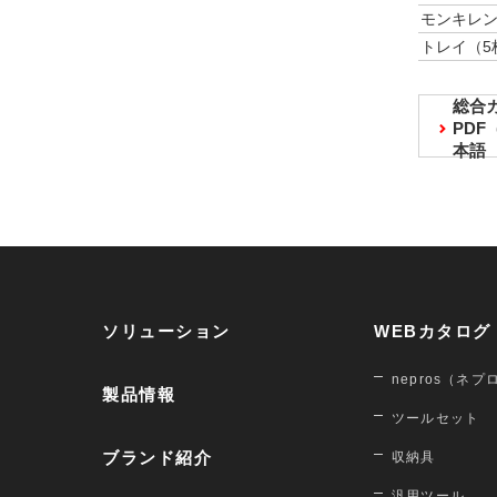
モンキレ
トレイ（5
総合
PD
本語
ソリューション
WEBカタログ
nepros（ネプ
製品情報
ツールセット
ブランド紹介
収納具
汎用ツール