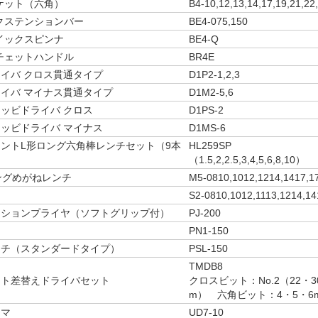
.ソケット（六角）
B4-10,12,13,14,17,19,21,22
.エクステンションバー
BE4-075,150
.クイックスピンナ
BE4-Q
.ラチェットハンドル
BR4E
イバ クロス貫通タイプ
D1P2-1,2,3
イバ マイナス貫通タイプ
D1M2-5,6
ッビドライバ クロス
D1PS-2
ッビドライバ マイナス
D1MS-6
ントL形ロング六角棒レンチセット（9本
HL259SP
（1.5,2,2.5,3,4,5,6,8,10）
ロングめがねレンチ
M5-0810,1012,1214,1417,1
S2-0810,1012,1113,1214,14
ーションプライヤ（ソフトグリップ付）
PJ-200
PN1-150
ンチ（スタンダードタイプ）
PSL-150
TMDB8
ット差替えドライバセット
クロスビット：No.2（22・3
m） 六角ビット：4・5・6
ンマ
UD7-10