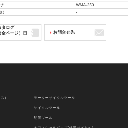
ンチ
WMA-250
枚）
-
カタログ
お問合せ先
F（全ページ）日
ロス）
モーターサイクルツール
サイクルツール
配管ツール
オフィシャルグッズ(外部サイトへ)