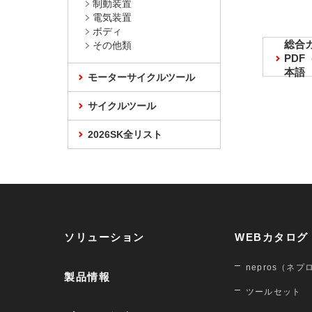
制動装置
電気装置
ボディ
総合
その他類
PD
本語
モーターサイクルツール
サイクルツール
2026SK全リスト
ソリューション
WEBカタログ
nepros（ネプ
製品情報
ツールセット