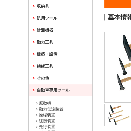
収納具
基本情
汎用ツール
計測機器
動力工具
建築・設備
絶縁工具
その他
自動車専用ツール
原動機
動力伝達装置
操縦装置
緩衝装置
走行装置