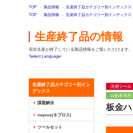
本
TOP
製品情報
生産終了品カテゴリー別インデックス
文
ま
TOP
製品情報
生産終了品カテゴリー別インデックス
で
ス
キ
生産終了品の情報
ッ
プ
現在生産が終了している製品情報をご覧いただけます。
Select Language
生産終了品カテゴリー別イン
汎用ツール
デックス
自動車専用
課題解決
板金ハ
nepros(ネプロス)
ツールセット