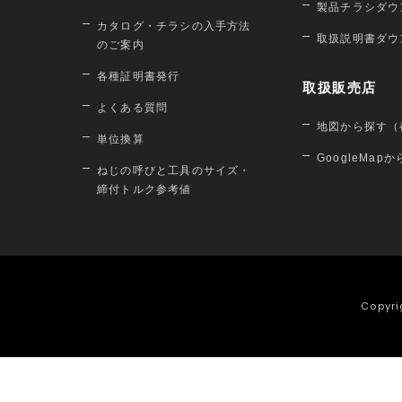
製品チラシダウ
カタログ・チラシの入手方法
取扱説明書ダウ
のご案内
各種証明書発行
取扱販売店
よくある質問
地図から探す（
単位換算
GoogleMap
ねじの呼びと工具のサイズ・
締付トルク参考値
Copyri