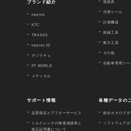
ブランド紹介
収納具
汎用ツール
nepros
計測機器
KTC
絶縁工具
TRASAS
動力工具
nepros ID
その他
デジラチェ
自動車専用ツー
FF WORLD
メディカル
サポート情報
各種データの
品質保証とアフターサービス
総合カタログダ
トルクレンチの検査成績表と
ソフトウェアダ
校正証明書について