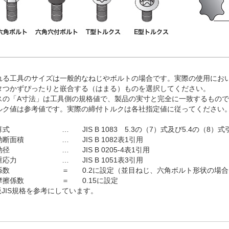
れる工具のサイズは一般的なねじやボルトの場合です。実際の使用にお
タつかずぴったりと嵌合する（はまる）ものを選択してください。
スの「A寸法」は工具側の規格値で、製品の実寸と完全に一致するもの
ルク値は参考値です。実際の締付トルクは各社指定値に従ってください
算式
…
JIS B 1083 5.3の（7）式及び5.4の（8）
効断面積
…
JIS B 1082表1引用
効径
…
JIS B 0205-4表1引用
重応力
…
JIS B 1051表3引用
係数
＝
0.2に設定（並目ねじ、六角ボルト形状の場合
摩擦係数
＝
0.15に設定
年版JIS規格を参考にしています。