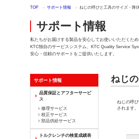
本
TOP
サポート情報
ねじの呼びと工具のサイズ・降
文
ま
で
サポート情報
ス
キ
私たちがお届けする製品を安心してお使いいただくため
ッ
プ
KTC独自のサービスシステム、KTC Quality Service Sy
安心・信頼のサポートをご提供いたします。
ねじの
サポート情報
品質保証とアフターサービ
ス
ねじの呼び
されます。
修理サービス
校正サービス
部品供給サービス
トルクレンチの検査成績表