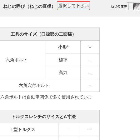
ねじの呼び（ねじの直径）
工具のサイズ（口径部の二面幅）
小形*
–
六角ボルト
標準
–
高力
–
六角穴付ボルト
–
形六角ボルトは自動車関係で多く使用されていま
トルクスレンチのサイズとA寸法
T型トルクス
–
–