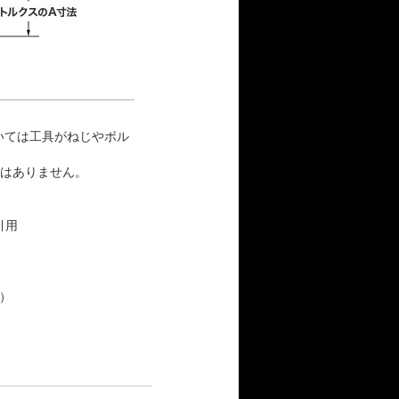
いては工具がねじやボル
ではありません。
。
式引用
）