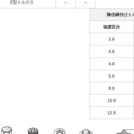
E型トルクス
–
–
降伏締付けト
強度区分
3.6
4.6
4.8
5.6
8.8
10.9
12.9