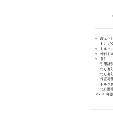
表示さ
トにガ
トルク
締付ト
条件
引用計
ねじ有
ねじ有
保証荷
トルク
ねじ面
※2013