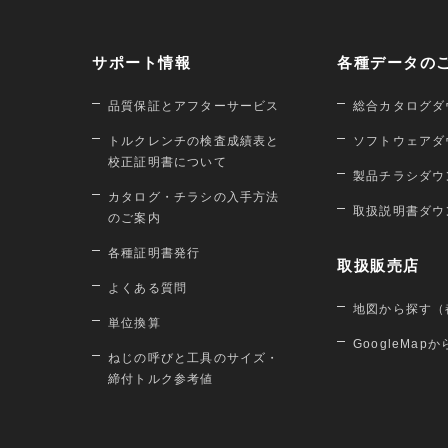
サポート情報
各種データの
品質保証とアフターサービス
総合カタログダ
トルクレンチの検査成績表と
ソフトウェアダ
校正証明書について
製品チラシダウ
カタログ・チラシの入手方法
取扱説明書ダウ
のご案内
各種証明書発行
取扱販売店
よくある質問
地図から探す（
単位換算
GoogleMap
ねじの呼びと工具のサイズ・
締付トルク参考値