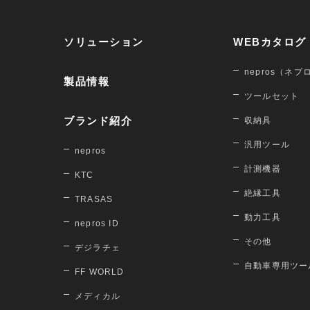
ソリューション
WEBカタログ
nepros（ネプ
製品情報
ツールセット
ブランド紹介
収納具
汎用ツール
nepros
計測機器
KTC
絶縁工具
TRASAS
動力工具
nepros ID
その他
デジラチェ
自動車専用ツー
FF WORLD
メディカル