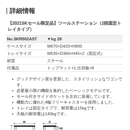
詳細情報
【2021SKセール限定品】ツールステーション（2段固定ト
レイタイプ）
No.SKR502AST
▼kg 26
ケースサイズ
W670×D420×H900
トレイサイズ
W535×D360×H45×2（固定式）
材質
スチール
付属品
トップマット×1,仕切板×8
グッドデザイン賞を受賞した、スタイリッシュなワゴンで
す。
必要最小限の機能を集約したベーシックモデルです。
モール付きサイドポケットを左右に装備しています。
機動力に優れた4輪フリーキャスターを採用しました。
トレイは固定タイプで、耐荷重は15kgです。
天板の耐荷重は140kgです。