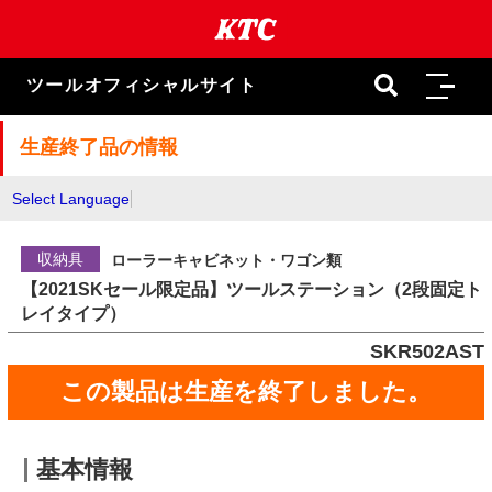
本
文
ま
で
ツールオフィシャルサイト
ス
キ
ッ
生産終了品の情報
プ
Select Language
収納具
ローラーキャビネット・ワゴン類
【2021SKセール限定品】ツールステーション（2段固定ト
レイタイプ）
SKR502AST
この製品は生産を終了しました。
基本情報