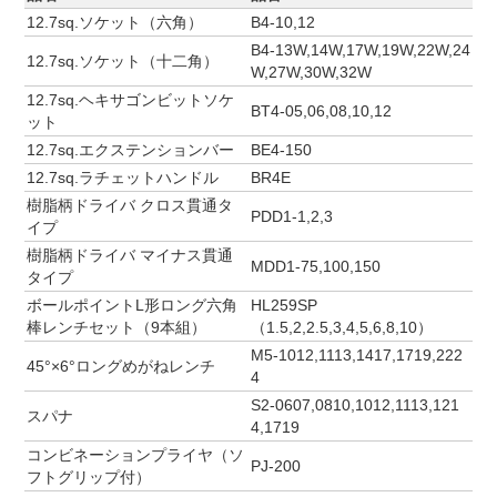
12.7sq.ソケット（六角）
B4-10,12
B4-13W,14W,17W,19W,22W,24
12.7sq.ソケット（十二角）
W,27W,30W,32W
12.7sq.ヘキサゴンビットソケ
BT4-05,06,08,10,12
ット
12.7sq.エクステンションバー
BE4-150
12.7sq.ラチェットハンドル
BR4E
樹脂柄ドライバ クロス貫通タ
PDD1-1,2,3
イプ
樹脂柄ドライバ マイナス貫通
MDD1-75,100,150
タイプ
ボールポイントL形ロング六角
HL259SP
棒レンチセット（9本組）
（1.5,2,2.5,3,4,5,6,8,10）
M5-1012,1113,1417,1719,222
45°×6°ロングめがねレンチ
4
S2-0607,0810,1012,1113,121
スパナ
4,1719
コンビネーションプライヤ（ソ
PJ-200
フトグリップ付）