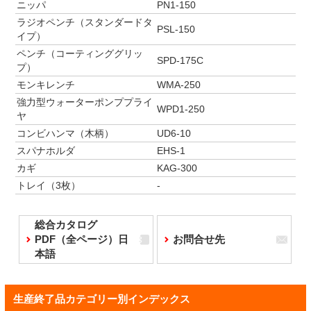
ニッパ
PN1-150
ラジオペンチ（スタンダードタ
PSL-150
イプ）
ペンチ（コーティンググリッ
SPD-175C
プ）
モンキレンチ
WMA-250
強力型ウォーターポンププライ
WPD1-250
ヤ
コンビハンマ（木柄）
UD6-10
スパナホルダ
EHS-1
カギ
KAG-300
トレイ（3枚）
-
総合カタログ
PDF（全ページ）日
お問合せ先
本語
生産終了品カテゴリー別インデックス