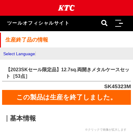
本
文
ま
で
ツールオフィシャルサイト
ス
キ
ッ
生産終了品の情報
プ
Select Language
【2023SKセール限定品】12.7sq.両開きメタルケースセッ
ト［53点］
SK45323M
この製品は生産を終了しました。
基本情報
※クリックで画像が拡大します