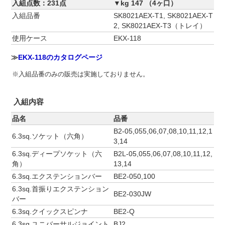
入組点数：231点
▼kg 147 （4ヶ口）
入組品番
SK8021AEX-T1, SK8021AEX-T
2, SK8021AEX-T3（トレイ）
使用ケース
EKX-118
≫
EKX-118のカタログページ
※入組品番のみの販売は実施しておりません。
入組内容
品名
品番
B2-05,055,06,07,08,10,11,12,1
6.3sq.ソケット（六角）
3,14
6.3sq.ディープソケット（六
B2L-05,055,06,07,08,10,11,12,
角）
13,14
6.3sq.エクステンションバー
BE2-050,100
6.3sq.首振りエクステンション
BE2-030JW
バー
6.3sq.クイックスピンナ
BE2-Q
6.3sq.ユニバーサルジョイント
BJ2