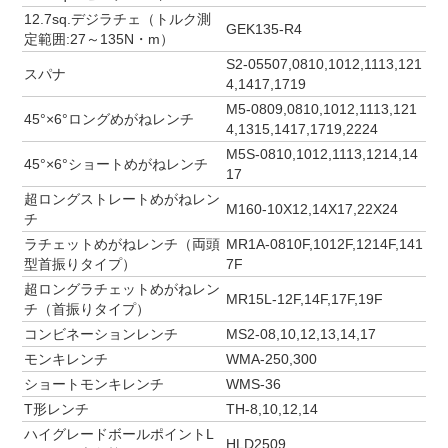
12.7sq.デジラチェ（トルク測
GEK135-R4
定範囲:27～135N・m）
S2-05507,0810,1012,1113,121
スパナ
4,1417,1719
M5-0809,0810,1012,1113,121
45°×6°ロングめがねレンチ
4,1315,1417,1719,2224
M5S-0810,1012,1113,1214,14
45°×6°ショートめがねレンチ
17
超ロングストレートめがねレン
M160-10X12,14X17,22X24
チ
ラチェットめがねレンチ（両頭
MR1A-0810F,1012F,1214F,141
型首振りタイプ）
7F
超ロングラチェットめがねレン
MR15L-12F,14F,17F,19F
チ（首振りタイプ）
コンビネーションレンチ
MS2-08,10,12,13,14,17
モンキレンチ
WMA-250,300
ショートモンキレンチ
WMS-36
T形レンチ
TH-8,10,12,14
ハイグレードボールポイントL
HLD2509