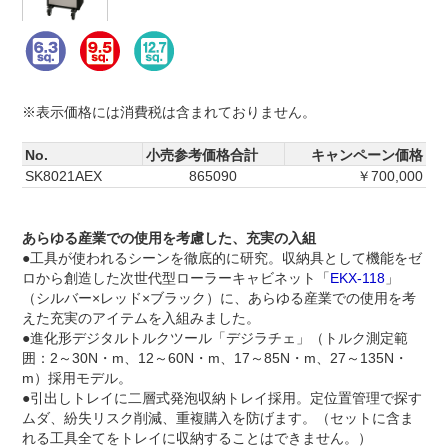
※表示価格には消費税は含まれておりません。
No.
小売参考価格合計
キャンペーン価格
SK8021AEX
865090
￥700,000
あらゆる産業での使用を考慮した、充実の入組
●工具が使われるシーンを徹底的に研究。収納具として機能をゼ
ロから創造した次世代型ローラーキャビネット「
EKX-118
」
（シルバー×レッド×ブラック）に、あらゆる産業での使用を考
えた充実のアイテムを入組みました。
●進化形デジタルトルクツール「デジラチェ」（トルク測定範
囲：2～30N・m、12～60N・m、17～85N・m、27～135N・
m）採用モデル。
●引出しトレイに二層式発泡収納トレイ採用。定位置管理で探す
ムダ、紛失リスク削減、重複購入を防げます。（セットに含ま
れる工具全てをトレイに収納することはできません。）