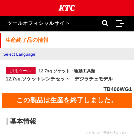
本
文
ま
で
ツールオフィシャルサイト
ス
キ
ッ
生産終了品の情報
プ
Select Language
汎用ツール
12.7sq.ソケット・駆動工具類
12.7sq.ソケットレンチセット デジラチェモデル
TB406WG1
この製品は生産を終了しました。
基本情報
※クリックで画像が拡大します