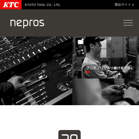
製品サイト
KYOTO TOOL CO., LTD.
WEBカタログ
neprosを知る
販売店情報
neprosとは