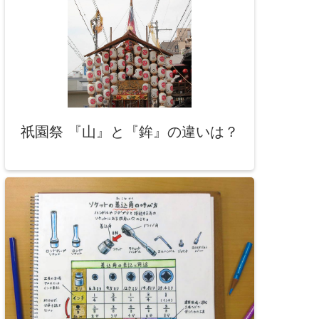
祇園祭 『山』と『鉾』の違いは？