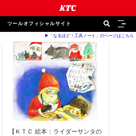
本
文
ま
で
ツールオフィシャルサイト
ス
キ
▶「なるほど！工具ノート」のページはこちら
ッ
プ
【ＫＴＣ 絵本：ライダーサンタの