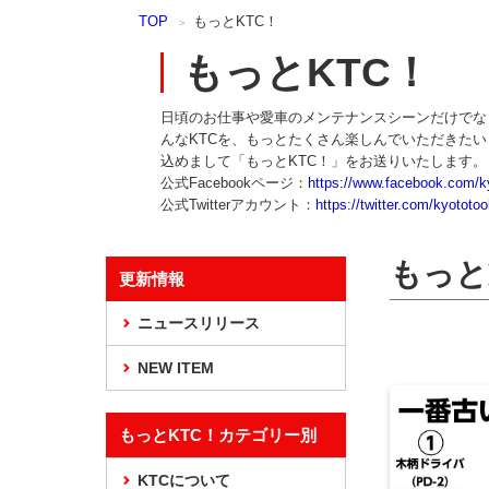
本
TOP
もっとKTC！
文
ま
もっとKTC！
で
ス
日頃のお仕事や愛車のメンテナンスシーンだけでな
キ
んなKTCを、もっとたくさん楽しんでいただきた
ッ
込めまして「もっとKTC！」をお送りいたします。
プ
公式Facebookページ：
https://www.facebook.com/k
公式Twitterアカウント：
https://twitter.com/kyototoo
もっと
更新情報
ニュースリリース
NEW ITEM
もっとKTC！カテゴリー別
KTCについて