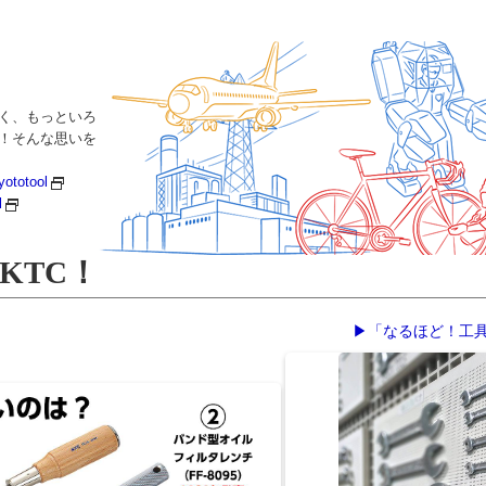
く、もっといろ
い！そんな思いを
yototool
l
KTC！
▶「なるほど！工