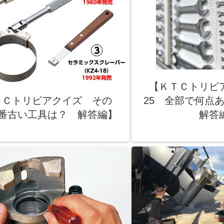
【ＫＴＣトリビ
ＴＣトリビアクイズ その
25 全部で何
一番古い工具は？ 解答編】
解答