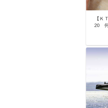
【Ｋ
20 