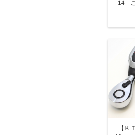
14 
【Ｋ