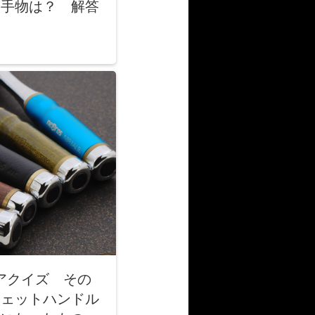
相手物は？ 解答
】
アクイズ その
チェットハンドル