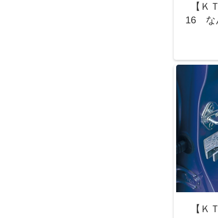
【Ｋ
16 
【Ｋ