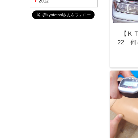
2012
【Ｋ
22 