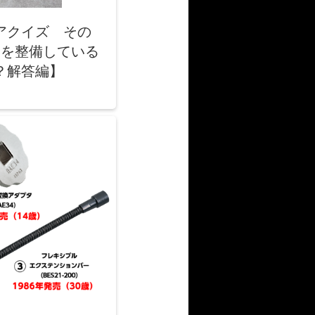
アクイズ その
ンを整備している
？解答編】