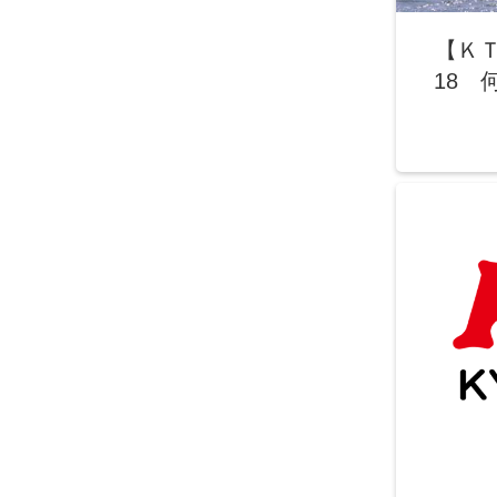
【Ｋ
18 