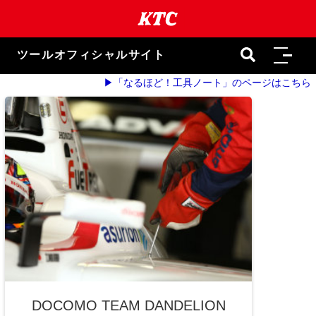
本
文
ま
で
ツールオフィシャルサイト
ス
キ
▶「なるほど！工具ノート」のページはこちら
ッ
プ
DOCOMO TEAM DANDELION