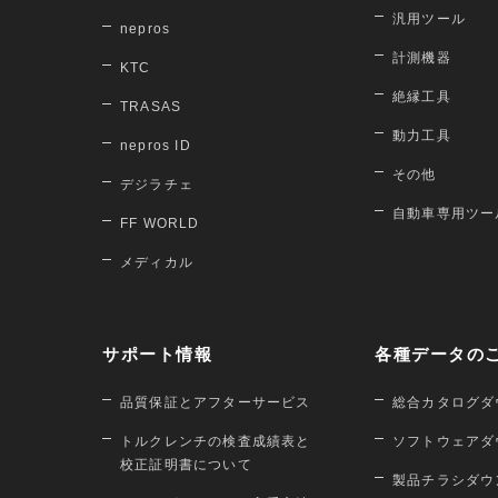
汎用ツール
nepros
計測機器
KTC
絶縁工具
TRASAS
動力工具
nepros ID
その他
デジラチェ
自動車専用ツー
FF WORLD
メディカル
サポート情報
各種データの
品質保証とアフターサービス
総合カタログダ
トルクレンチの検査成績表と
ソフトウェアダ
校正証明書について
製品チラシダウ