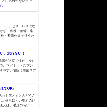
ことに気付かない点で
読む
・・・」とストレスにな
にせずに点検・整備に集
点検・整備作業を行うた
すい、忘れない！
除菌が大切ですが、次に
こで、マグネットスプレ
取りやすい場所に除菌スプ
れでOK♪
汚れを落とすときどうさ
れが落ちにくい場所のひ
を使えば、毛足の長い下