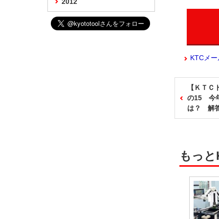
2012
KTCメ
【ＫＴＣ
の15 
は？ 解
もっと