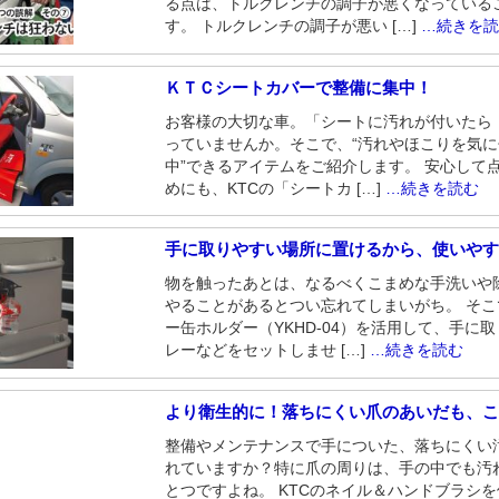
る点は、トルクレンチの調子が悪くなっている
す。 トルクレンチの調子が悪い […]
…続きを
ＫＴＣシートカバーで整備に集中！
お客様の大切な車。「シートに汚れが付いたら
っていませんか。そこで、“汚れやほこりを気
中”できるアイテムをご紹介します。 安心して
めにも、KTCの「シートカ […]
…続きを読む
手に取りやすい場所に置けるから、使いや
物を触ったあとは、なるべくこまめな手洗いや
やることがあるとつい忘れてしまいがち。 そ
ー缶ホルダー（YKHD-04）を活用して、手に
レーなどをセットしませ […]
…続きを読む
より衛生的に！落ちにくい爪のあいだも、こ
整備やメンテナンスで手についた、落ちにくい
れていますか？特に爪の周りは、手の中でも汚
とつですよね。 KTCのネイル＆ハンドブラシ