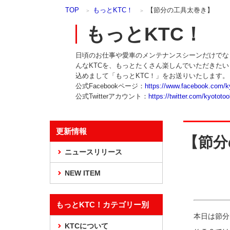
本
TOP
もっとKTC！
【節分の工具太巻き】
文
ま
もっとKTC！
で
ス
日頃のお仕事や愛車のメンテナンスシーンだけでな
キ
んなKTCを、もっとたくさん楽しんでいただきた
ッ
込めまして「もっとKTC！」をお送りいたします。
プ
公式Facebookページ：
https://www.facebook.com/k
公式Twitterアカウント：
https://twitter.com/kyototoo
更新情報
【節分
ニュースリリース
NEW ITEM
もっとKTC！カテゴリー別
本日は節分
KTCについて