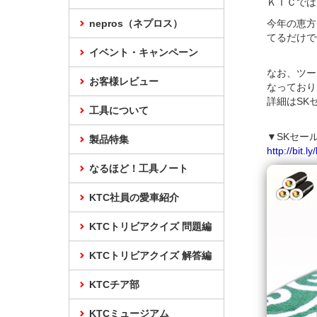
ＫＴＣでは
nepros（ネプロス）
今年の恵方
てるだけで
イベント・キャンペーン
なお、ツー
お客様レビュー
なっており
詳細はSK
工具について
▼SKセー
製品特集
http://bit.l
なるほど！工具ノート
KTC社員の愛車紹介
KTCトリビアクイズ 問題編
KTCトリビアクイズ 解答編
KTCチア部
KTCミュージアム