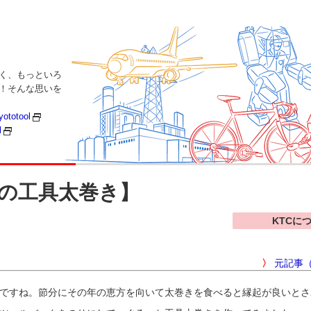
く、もっといろ
い！そんな思いを
yototool
l
の工具太巻き】
KTCに
〉
元記事（
ですね。節分にその年の恵方を向いて太巻きを食べると縁起が良いとさ