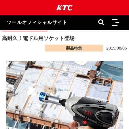
本
文
ま
で
ツールオフィシャルサイト
ス
キ
ッ
高耐久！電ドル用ソケット登場
プ
製品特集
2019/08/06