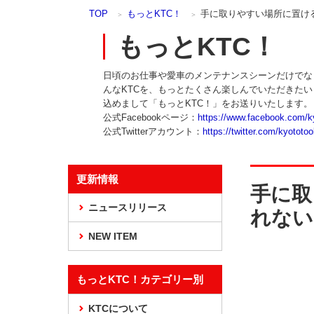
本
TOP
もっとKTC！
手に取りやすい場所に置け
文
ま
もっとKTC！
で
ス
日頃のお仕事や愛車のメンテナンスシーンだけでな
キ
んなKTCを、もっとたくさん楽しんでいただきた
ッ
込めまして「もっとKTC！」をお送りいたします。
プ
公式Facebookページ：
https://www.facebook.com/k
公式Twitterアカウント：
https://twitter.com/kyototoo
更新情報
手に取
ニュースリリース
れない
NEW ITEM
もっとKTC！カテゴリー別
KTCについて