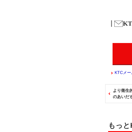
K
KTCメ
より衛生
のあいだも
もっと