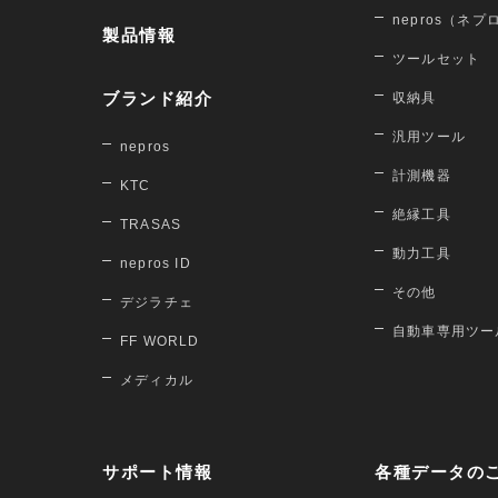
nepros（ネプ
製品情報
ツールセット
ブランド紹介
収納具
汎用ツール
nepros
計測機器
KTC
絶縁工具
TRASAS
動力工具
nepros ID
その他
デジラチェ
自動車専用ツー
FF WORLD
メディカル
サポート情報
各種データの