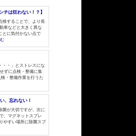
レンチは狂わない！？】
点検することで、より長
自動車などと大きく異な
ことに気付かない点で
読む
・・・」とストレスにな
にせずに点検・整備に集
点検・整備作業を行うた
すい、忘れない！
除菌が大切ですが、次に
こで、マグネットスプレ
取りやすい場所に除菌スプ