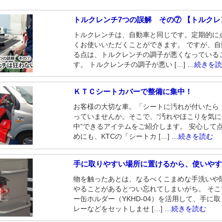
トルクレンチ7つの誤解 その⑦ 【トルク
トルクレンチは、自動車と同じです。定期的に
くお使いいただくことができます。 ですが、
る点は、トルクレンチの調子が悪くなっている
す。 トルクレンチの調子が悪い […]
…続きを
ＫＴＣシートカバーで整備に集中！
お客様の大切な車。「シートに汚れが付いたら
っていませんか。そこで、“汚れやほこりを気
中”できるアイテムをご紹介します。 安心して
めにも、KTCの「シートカ […]
…続きを読む
手に取りやすい場所に置けるから、使いや
物を触ったあとは、なるべくこまめな手洗いや
やることがあるとつい忘れてしまいがち。 そ
ー缶ホルダー（YKHD-04）を活用して、手に
レーなどをセットしませ […]
…続きを読む