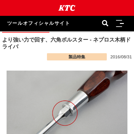
本
文
ま
で
ツールオフィシャルサイト
ス
キ
ッ
より強い力で回す、六角ボルスター - ネプロス木柄ド
プ
ライバ
製品特集
2016/08/31