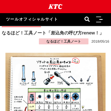
本
文
ま
で
ツールオフィシャルサイト
ス
キ
ッ
なるほど！工具ノート「差込角の呼び方renew！」
プ
なるほど！工具ノート
2018/05/16