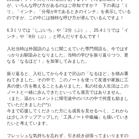
が、いろんな呼び方があるのはご存知ですか？ 下の表は「ミ
リ」「インチ」「分母が8であるときのインチ」を表示している
のですが、この中には独特な呼び方が潜んでいるんですよ！
6.3ミリでは「しぶいち」や「2分（ぶ）」、25.4ミリでは「イ
ンチ」や「8分（ぶ）」と呼んだりするんです！
入社当時は外国語のように聞こえていた専門用語も、今ではす
っかりお馴染みとなりました。当時の学びを振り返りつつ、更
なる「なるほど！」を加筆してみました。
振り返ると、入社してから今まで沢山の「なるほど」を積み重
ねてきました。その中で、このノートを使って友達や家族に工
具の使い方を教えることもありました。私の社会人生活はこの
ノートと一緒に歩んできたといっても過言ではありません。
（また、温かいコメントに帰宅途中のバスの中で何度も励まし
ていただきました(^^)）
今まで応援してくださった方にも成長を見せるべく、これから
は少しステップアップした「工具ノート中級編」も描いていき
たいと考えています。
フレッシュな気持ちを忘れず、引き続き頑張ってまいりますの