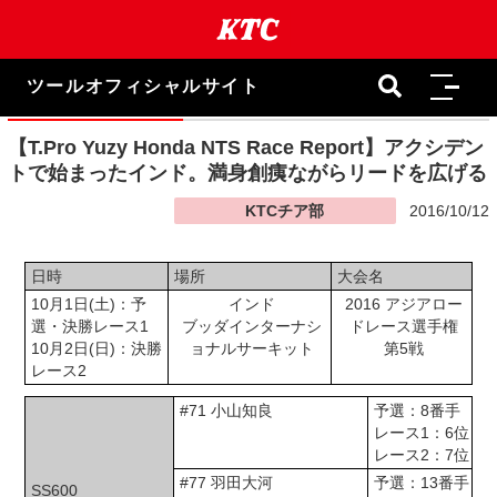
本
文
ま
で
ツールオフィシャルサイト
ス
キ
ッ
【T.Pro Yuzy Honda NTS Race Report】アクシデン
プ
トで始まったインド。満身創痍ながらリードを広げる
KTCチア部
2016/10/12
日時
場所
大会名
10月1日(土)：予
インド
2016 アジアロー
選・決勝レース1
ブッダインターナシ
ドレース選手権
10月2日(日)：決勝
ョナルサーキット
第5戦
レース2
#71 小山知良
予選：8番手
レース1：6位
レース2：7位
#77 羽田大河
予選：13番手
SS600