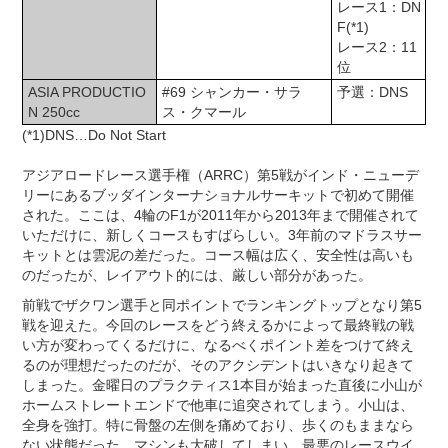
レース1：DN
F(*1)
レース2：11
位
ASIA PRODUCTIO
#69 シャンカー・サラ
予選：DNS
N 250cc
ス・クマール
(*1)DNS…Do Not Start
アジアロードレース選手権（ARRC）第5戦がインド・ニューデ
リーにあるブッダインターナショナルサーキットで初めて開催
された。ここは、4輪のF1が2011年から2013年まで開催されて
いただけに、新しくコースもすばらしい。3年前のマドラスサー
キットとは雲泥の差だった。コース幅は広く、安全性は高いも
のだったが、レイアウト的には、厳しい部分があった。
前戦でザクワン選手と同ポイントでランキングトップとなり第5
戦を迎えた。今回のレースをどう終えるかによって最終戦の戦
い方が変わってくるだけに、なるべくポイント差をつけて終え
るのが理想だったのだが、そのアクシデントはいきなり起きて
しまった。金曜日のプラクティス1本目が始まった直後に小山が
ホームストレートエンドで他車に追突されてしまう。小山は、
全身を強打。特に骨盤の左側を痛めており、歩くのもままなら
ない状態だった。マシンも大破してしまい、最悪のレースウイ