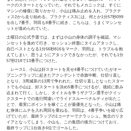
ークのスタートとなっていた。それでもメカニックは、すぐに
マシンの修復に取りかかり、小山は痛み止めを入れ、プラクテ
ィス2から走り始める。プラクティス3には、何とか1分57秒099
を出し7番手。羽田も8番手に続き、こちらは、うまくマシンセ
ットが進められていた。
土曜日の公式予選では、まずは小山の身体の調子を確認。マシ
ンセットを進めて行き、セッション終盤にタイムアタックし、
自己ベストとなる1分56秒816をマーク。羽田は、トラブルを抱
えてしまい、思うようにアタックできなかったが、それでも1分
57秒218で13番手につけた。
レース1、小山は好スタートを見せ4番手につけていたがオー
プニングラップに起きたアクシデントで赤旗中断。仕切り直し
となり、3周減算の13周で争われた。仕切り直しとなったスター
トでも小山は、好スタートを決め5番手につけるが、後続に飲み
込まれて行く。しかし、タイトルを争うザクワン選手がクイッ
クスタートでの進行間違いでライドスルーペナルティが出たこ
とで、着実にポイントを稼ぐことが最優先となった。小山は痛
む身体にムチを入れ周回を重ねる。羽田は、4番手争いを繰り広
げていたが、最終ラップの1コーナーでクラッシュ。無念のリタ
イアとなってしまう。小山も、この集団の後方につけており、
最終ラップに1台抜き6位でゴールした。