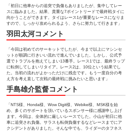
「初日に他車からの追突で負傷もありましたが、集中してレー
スに臨みました。結果、貴重な7ポイントリードで最終戦タイに
向かうことができます。タイはレース1が重要なレースになりま
すので、しっかり攻められるよう、さらに努力して行きます」
羽田太河コメント
「今回は初めてのサーキットでしたが、今まで以上にマシンセ
ットが順調に行きいい流れで進んでいました。しかし、公式予
選でトラブルを抱えてしまい13番手。レース1では、最終ラップ
に転倒してしまいリタイア。レース2は、10位という結果でし
た。当初の流れがよかっただけに残念です。もう一度自分の考
え方を考え直して次戦の最終戦に挑みたいと思います」
手島雄介監督コメント
「NTS様、Honda様、Wow Digit様、Webike様、MSK様を始
め、多くのサポートを頂いているスポンサー様に感謝申し上げ
ます。今回は、全体的に厳しいレースでした。小山が初日に他
車に追突され負傷。サラスも転倒負傷するなどレースまでにア
クシデントがありました。そんな中でも、ライダーのタフネス