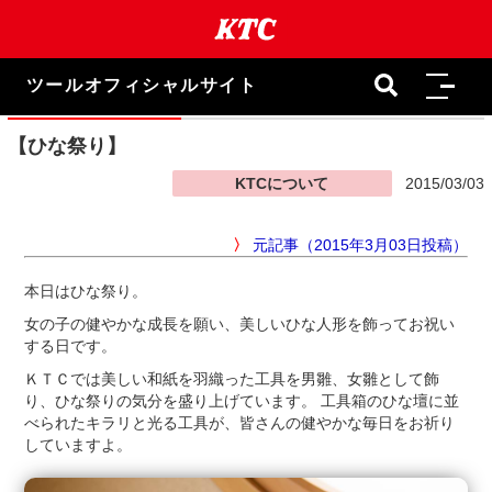
本
文
ま
で
ツールオフィシャルサイト
ス
キ
ッ
【ひな祭り】
プ
KTCについて
2015/03/03
〉
元記事（2015年3月03日投稿）
本日はひな祭り。
女の子の健やかな成長を願い、美しいひな人形を飾ってお祝い
する日です。
ＫＴＣでは美しい和紙を羽織った工具を男雛、女雛として飾
り、ひな祭りの気分を盛り上げています。 工具箱のひな壇に並
べられたキラリと光る工具が、皆さんの健やかな毎日をお祈り
していますよ。