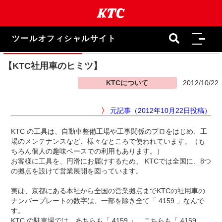
本
文
ま
で
ツールオフィシャルサイト
ス
キ
ッ
【KTC社用車のヒミツ】
プ
KTCについて
2012/10/22
〉
元記事（2012年10月22日投稿）
KTC の工具は、自動車整備工場や工事関係のプロをはじめ、工
場のメンテナンスなど、様々なところで使われています。（も
ちろん個人の趣味ベースでの利用もあります。）
お客様に工具を、円滑にお届けするため、 KTCでは全国に、8つ
の拠点を設けて営業展開を図っています。
実は、京都にある本社から全国の営業拠点までKTCの社用車の
ナンバープレートの数字は、一部を除き全て「 4159 」なんで
す。
KTC の駐車場では、あちらも「 4159 」、こちらも「 4159